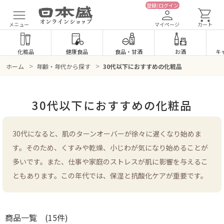
登録/ログイン
メニュー
マイページ
カート
化粧品
健康食品
食品
・
甘酒
お酒
キ
>
>
ホーム
年齢・年代から探す
30代以下におすすめの化粧品
30代以下におすすめの化粧品
30代になると、肌のターンオーバーが徐々に遅くなり始めま
す。そのため、くすみや乾燥、小じわが気になり始めることが
多いです。また、仕事や家庭のストレスが肌に影響を与えるこ
ともあります。この年代では、保湿と抗酸化ケアが重要です。
商品一覧
(15件)