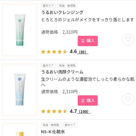
基本ケア
乾燥・敏感肌
うるおいクレンジング
とろとろのジェルがメイクをすっきり落とします
2,310
円
お気に
購入
4.6
（85）
基本ケア
乾燥・敏感肌
うるおい洗顔クリーム
生クリームのような濃密泡でしっとり柔らかな肌
へ
2,310
円
お気に
購入
4.7
（100）
乾燥・敏感肌
基本ケア
NS-K 化粧水