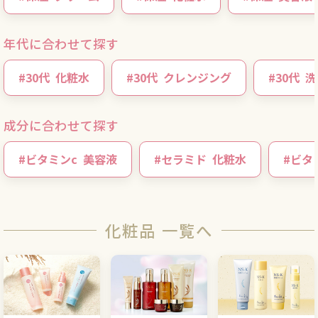
年代に合わせて探す
#
30代
化粧水
#
30代
クレンジング
#
30代
洗
成分に合わせて探す
#
ビタミンc
美容液
#
セラミド
化粧水
#
ビタ
化粧品 一覧へ