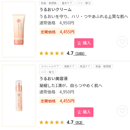
乾燥・敏感肌
基本ケア
ハリ・弾力
うるおいクリーム
うるおいを守り、ハリ・つやあふれる上質な肌へ
4,950
円
4,455
円
定期価格
お気に
購入
4.7
（103）
スペシャルケア
美肌ケア
保湿ケア
乾燥・敏感肌
ハリ・弾力
うるおい美容液
凝縮した1滴が、自らつやめく肌へ
4,950
円
4,455
円
定期価格
お気に
購入
4.7
（52）