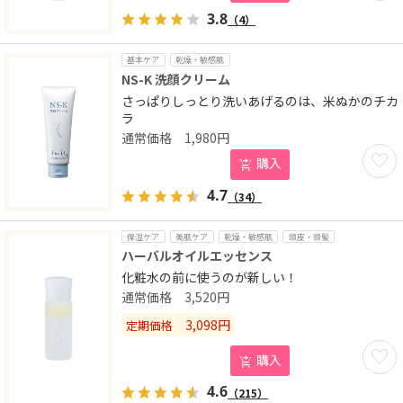
3.8
（4）
基本ケア
乾燥・敏感肌
NS-K 洗顔クリーム
さっぱりしっとり洗いあげるのは、米ぬかのチカ
ラ
1,980
円
お気に
購入
4.7
（34）
保湿ケア
美肌ケア
乾燥・敏感肌
頭皮・頭髪
ハーバルオイルエッセンス
化粧水の前に使うのが新しい！
3,520
円
3,098
円
定期価格
お気に
購入
4.6
（215）