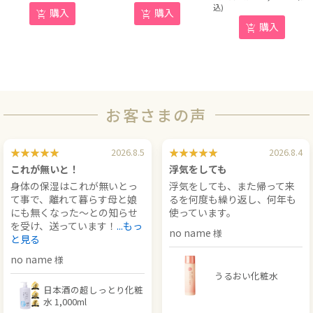
込)
購入
購入
購入
お客さまの声
2026.8.5
2026.8.4
これが無いと！
浮気をしても
身体の保湿はこれが無いとっ
浮気をしても、また帰って来
て事で、離れて暮らす母と娘
るを何度も繰り返し、何年も
にも無くなった〜との知らせ
使っています。
を受け、送っています！
...もっ
no name
と見る
no name
うるおい化粧水
日本酒の超しっとり化粧
水 1,000ml