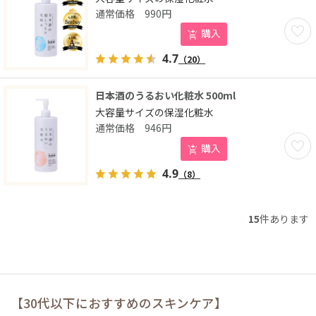
990
円
お気に
購入
4.7
（20）
日本酒のうるおい化粧水 500ml
大容量サイズの保湿化粧水
946
円
お気に
購入
4.9
（8）
15
件あります
【30代以下におすすめのスキンケア】