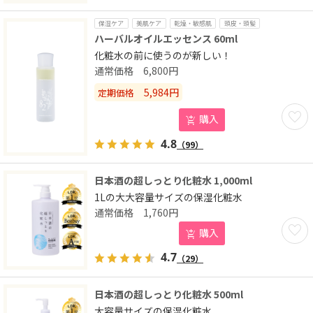
保湿ケア
美肌ケア
乾燥・敏感肌
頭皮・頭髪
ハーバルオイルエッセンス 60ml
化粧水の前に使うのが新しい！
6,800
円
5,984
円
定期価格
お気に
購入
4.8
（99）
日本酒の超しっとり化粧水 1,000ml
1Lの大大容量サイズの保湿化粧水
1,760
円
お気に
購入
4.7
（29）
日本酒の超しっとり化粧水 500ml
大容量サイズの保湿化粧水