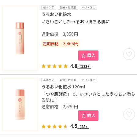
基本ケア
乾燥・敏感肌
ハリ・弾力
うるおい化粧水
いきいきとしたうるおい満ちる肌に
3,850
円
3,465
円
定期価格
お気に
購入
4.8
（183）
基本ケア
乾燥・敏感肌
ハリ・弾力
うるおい化粧水 120ml
「つや肌酵母」で、いきいきとしたうるおい満ち
る肌に！
2,530
円
お気に
購入
4.5
（28）