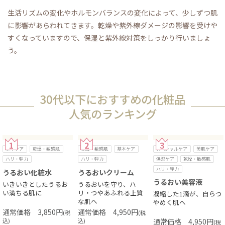
生活リズムの変化やホルモンバランスの変化によって、少しずつ肌
に影響があらわれてきます。乾燥や紫外線ダメージの影響を受けや
すくなっていますので、保湿と紫外線対策をしっかり行いましょ
う。
30代以下におすすめの化粧品
人気のランキング
基本ケア
乾燥・敏感肌
乾燥・敏感肌
基本ケア
スペシャルケア
美肌ケア
ハリ・弾力
ハリ・弾力
保湿ケア
乾燥・敏感肌
ハリ・弾力
うるおい化粧水
うるおいクリーム
うるおい美容液
いきいきとしたうるお
うるおいを守り、ハ
い満ちる肌に
リ・つやあふれる上質
凝縮した1滴が、自らつ
な肌へ
やめく肌へ
3,850
円
4,950
円
(税
(税
込)
込)
4,950
円
(税