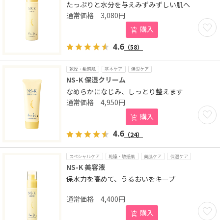
たっぷりと水分を与えみずみずしい肌へ
3,080
円
お気に
購入
4.6
（58）
乾燥・敏感肌
基本ケア
保湿ケア
NS-K 保湿クリーム
なめらかになじみ、しっとり整えます
4,950
円
お気に
購入
4.6
（24）
スペシャルケア
乾燥・敏感肌
美肌ケア
保湿ケア
NS-K 美容液
保水力を高めて、うるおいをキープ
4,400
円
お気に
購入