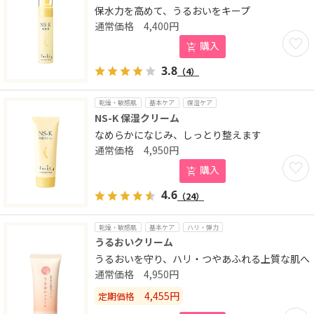
保水力を高めて、うるおいをキープ
4,400
円
お気に
購入
3.8
（4）
乾燥・敏感肌
基本ケア
保湿ケア
NS-K 保湿クリーム
なめらかになじみ、しっとり整えます
4,950
円
お気に
購入
4.6
（24）
乾燥・敏感肌
基本ケア
ハリ・弾力
うるおいクリーム
うるおいを守り、ハリ・つやあふれる上質な肌へ
4,950
円
4,455
円
定期価格
お気に