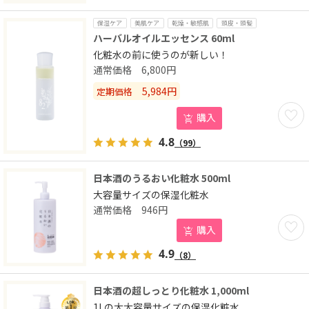
保湿ケア
美肌ケア
乾燥・敏感肌
頭皮・頭髪
ハーバルオイルエッセンス 60ml
化粧水の前に使うのが新しい！
6,800
円
5,984
円
定期価格
お気に
購入
4.8
（99）
日本酒のうるおい化粧水 500ml
大容量サイズの保湿化粧水
946
円
お気に
購入
4.9
（8）
日本酒の超しっとり化粧水 1,000ml
1Lの大大容量サイズの保湿化粧水