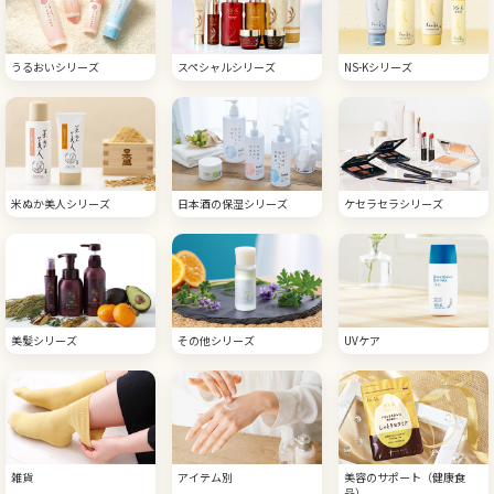
うるおいシリーズ
スペシャルシリーズ
NS-Kシリーズ
米ぬか美人シリーズ
日本酒の保湿シリーズ
ケセラセラシリーズ
美髪シリーズ
その他シリーズ
UVケア
雑貨
アイテム別
美容のサポート（健康食
品）