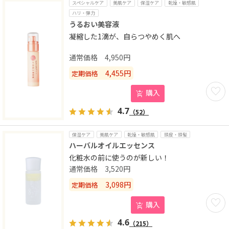
スペシャルケア
美肌ケア
保湿ケア
乾燥・敏感肌
ハリ・弾力
うるおい美容液
凝縮した1滴が、自らつやめく肌へ
4,950
円
4,455
円
定期価格
お気に
購入
4.7
（52）
保湿ケア
美肌ケア
乾燥・敏感肌
頭皮・頭髪
ハーバルオイルエッセンス
化粧水の前に使うのが新しい！
3,520
円
3,098
円
定期価格
お気に
購入
4.6
（215）