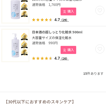
1,760
円
お気に
購入
4.7
（29）
日本酒の超しっとり化粧水 500ml
大容量サイズの保湿化粧水
990
円
お気に
購入
4.7
（20）
15
件あります
【30代以下におすすめのスキンケア】