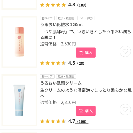
4.8
（183）
基本ケア
乾燥・敏感肌
ハリ・弾力
うるおい化粧水 120ml
「つや肌酵母」で、いきいきとしたうるおい満ち
る肌に！
2,530
円
お気に
購入
4.5
（28）
基本ケア
乾燥・敏感肌
うるおい洗顔クリーム
生クリームのような濃密泡でしっとり柔らかな肌
へ
2,310
円
お気に
購入
4.7
（100）