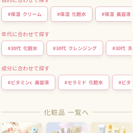
#
保湿
クリーム
#
保湿
化粧水
#
保湿
美容液
年代に合わせて探す
#
30代
化粧水
#
30代
クレンジング
#
30代
洗
成分に合わせて探す
#
ビタミンc
美容液
#
セラミド
化粧水
#
ビタ
化粧品 一覧へ