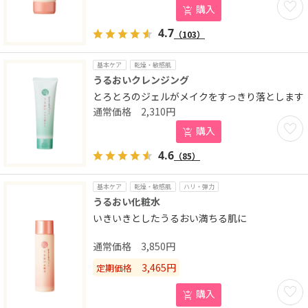
購入
4.7
（103）
基本ケア
乾燥・敏感肌
うるおいクレンジング
とろとろのジェルがメイクをすっきり落とします
2,310
円
お気に
購入
4.6
（85）
基本ケア
乾燥・敏感肌
ハリ・弾力
うるおい化粧水
いきいきとしたうるおい満ちる肌に
3,850
円
3,465
円
定期価格
お気に
購入