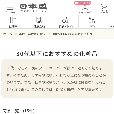
登録/ログイン
メニュー
マイページ
カート
化粧品
健康食品
食品
・
甘酒
お酒
キ
>
>
ホーム
年齢・年代から探す
30代以下におすすめの化粧品
30代以下におすすめの化粧品
30代になると、肌のターンオーバーが徐々に遅くなり始めま
す。そのため、くすみや乾燥、小じわが気になり始めることが
多いです。また、仕事や家庭のストレスが肌に影響を与えるこ
ともあります。この年代では、保湿と抗酸化ケアが重要です。
商品一覧
(15件)