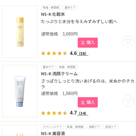
乾燥・敏感肌
基本ケア
NS-K 化粧水
たっぷりと水分を与えみずみずしい肌へ
3,080
円
お気に
購入
4.6
（58）
基本ケア
乾燥・敏感肌
NS-K 洗顔クリーム
さっぱりしっとり洗いあげるのは、米ぬかのチカ
ラ
1,980
円
お気に
購入
4.7
（34）
スペシャルケア
乾燥・敏感肌
美肌ケア
保湿ケア
NS-K 美容液