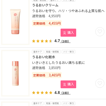
乾燥・敏感肌
基本ケア
ハリ・弾力
うるおいクリーム
うるおいを守り、ハリ・つやあふれる上質な肌へ
4,950
円
4,455
円
定期価格
お気に
購入
4.7
（103）
基本ケア
乾燥・敏感肌
ハリ・弾力
うるおい化粧水
いきいきとしたうるおい満ちる肌に
3,850
円
3,465
円
定期価格
お気に
購入
4.8
（183）
基本ケア
乾燥・敏感肌
ハリ・弾力