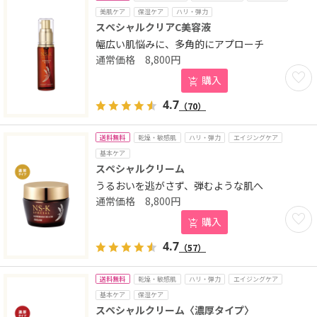
美肌ケア
保湿ケア
ハリ・弾力
スペシャルクリアC美容液
幅広い肌悩みに、多角的にアプローチ
8,800
円
お気に
購入
4.7
（70）
送料無料
乾燥・敏感肌
ハリ・弾力
エイジングケア
基本ケア
スペシャルクリーム
うるおいを逃がさず、弾むような肌へ
8,800
円
お気に
購入
4.7
（57）
送料無料
乾燥・敏感肌
ハリ・弾力
エイジングケア
基本ケア
保湿ケア
スペシャルクリーム〈濃厚タイプ〉