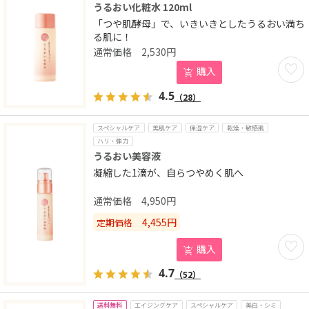
うるおい化粧水 120ml
「つや肌酵母」で、いきいきとしたうるおい満ち
る肌に！
2,530
円
お気に
購入
4.5
（28）
スペシャルケア
美肌ケア
保湿ケア
乾燥・敏感肌
ハリ・弾力
うるおい美容液
凝縮した1滴が、自らつやめく肌へ
4,950
円
4,455
円
定期価格
お気に
購入
4.7
（52）
送料無料
エイジングケア
スペシャルケア
美白・シミ