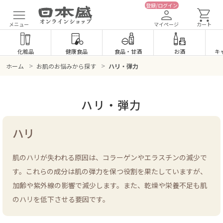
登録/ログイン
メニュー
マイページ
カート
化粧品
健康食品
食品
・
甘酒
お酒
キ
>
>
ホーム
お肌のお悩みから探す
ハリ・弾力
ハリ・弾力
ハリ
肌のハリが失われる原因は、コラーゲンやエラスチンの減少で
す。これらの成分は肌の弾力を保つ役割を果たしていますが、
加齢や紫外線の影響で減少します。また、乾燥や栄養不足も肌
のハリを低下させる要因です。