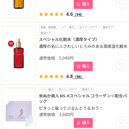
お気に
購入
4.6
（94）
乾燥・敏感肌
ハリ・弾力
エイジングケア
基本ケア
保湿ケア
スペシャル化粧水〈濃厚タイプ〉
濃厚の名にふさわしいとろみのある高保湿化粧水
5,940
円
お気に
購入
4.8
（96）
ハリ・弾力
エイジングケア
保湿ケア
米ぬか美人 NS-Kスペシャル コラーゲン※配合パ
ック
ピタッと貼ってぷるんとうるおう！
3,680
円
お気に
購入