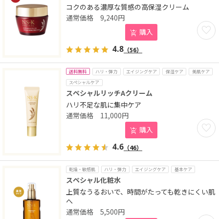
コクのある濃厚な質感の高保湿クリーム
9,240
円
お気に
購入
4.8
（56）
送料無料
ハリ・弾力
エイジングケア
保湿ケア
美肌ケア
スペシャルケア
スペシャルリッチAクリーム
ハリ不足な肌に集中ケア
11,000
円
お気に
購入
4.6
（46）
乾燥・敏感肌
ハリ・弾力
エイジングケア
基本ケア
スペシャル化粧水
上質なうるおいで、時間がたっても乾きにくい肌
へ
5,500
円