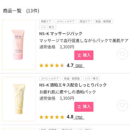
商品一覧
(13件)
美肌ケア
スペシャルケア
保湿ケア
乾燥・敏感肌
ハリ・弾力
NS-K マッサージパック
マッサージで血行促進しながらパックで美肌ケア
3,300
円
お気に
購入
4.7
（31）
スペシャルケア
乾燥・敏感肌
ハリ・弾力
NS-K 酒粕エキス配合しっとりパック
お疲れ肌に癒やしの酒粕パック
3,300
円
お気に
購入
4.8
（71）