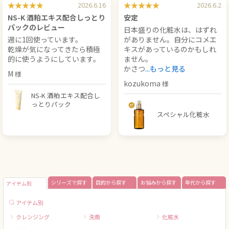
2026.6.16
2026.6.2
NS-K 酒粕エキス配合しっとり
安定
パックのレビュー
日本盛りの化粧水は、はずれ
週に1回使っています。
がありません。自分にコメエ
乾燥が気になってきたら積極
キスがあっているのかもしれ
的に使うようにしています。
ません。
かさつ
...もっと見る
M
kozukoma
NS-K 酒粕エキス配合し
っとりパック
スペシャル化粧水
シリーズで探す
目的から探す
お悩みから探す
年代から探す
アイテム別
アイテム別
クレンジング
洗顔
化粧水