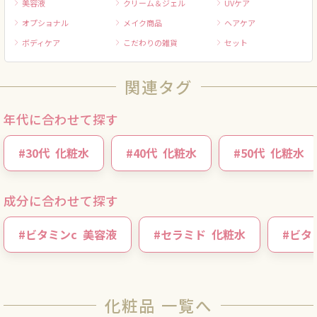
美容液
クリーム＆ジェル
UVケア
オプショナル
メイク商品
ヘアケア
ボディケア
こだわりの雑貨
セット
関連タグ
年代に合わせて探す
#
30代
化粧水
#
40代
化粧水
#
50代
化粧水
成分に合わせて探す
#
ビタミンc
美容液
#
セラミド
化粧水
#
ビタ
化粧品 一覧へ