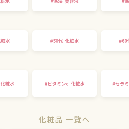
化粧水
#
保湿
美容液
#
保
化粧水
#
50代
化粧水
#
60
化粧水
#
ビタミンc
化粧水
#
セラミ
化粧品 一覧へ