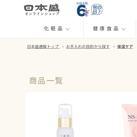
今日 8月
化粧品
健康食品
日本盛通販トップ
>
お手入れの目的から探す
>
保湿ケア
商品一覧