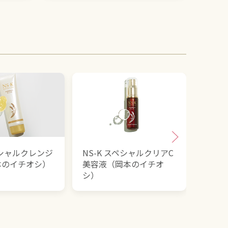
ペシャルクレンジ
NS-K スペシャルクリアC
NS-
本のイチオシ）
美容液（岡本のイチオ
＜濃
シ）
イチ