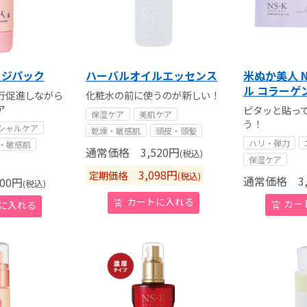
ージパック
ハーバルオイルエッセンス
米ぬか美人 N
ル コラーゲ
行促進しながら
化粧水の前に使うのが新しい！
ア
ピタッと貼っ
保湿ケア
美肌ケア
う！
シャルケア
乾燥・敏感肌
頭皮・頭髪
ハリ・弾力
・敏感肌
通常価格
3,520
円
(税込)
保湿ケア
3,098
円
定期価格
(税込)
通常価格
3,
00
円
(税込)