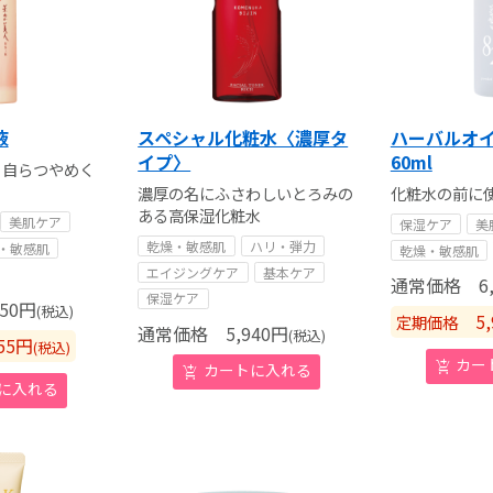
液
スペシャル化粧水〈濃厚タ
ハーバルオ
イプ〉
60ml
、自らつやめく
濃厚の名にふさわしいとろみの
化粧水の前に
ある高保湿化粧水
美肌ケア
保湿ケア
美
乾燥・敏感肌
ハリ・弾力
・敏感肌
乾燥・敏感肌
エイジングケア
基本ケア
通常価格
6,
保湿ケア
50
円
(税込)
5,
定期価格
通常価格
5,940
円
(税込)
55
円
(税込)