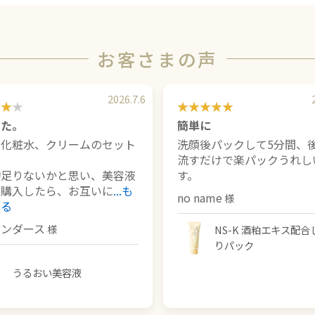
お客さまの声
2026.7.6
った。
簡単に
、化粧水、クリームのセット
洗顔後パックして5分間、
。
流すだけで楽パックうれし
物足りないかと思い、美容液
す。
加購入したら、お互いに
...も
no name
見る
サンダース
NS-K 酒粕エキス配合
りパック
うるおい美容液