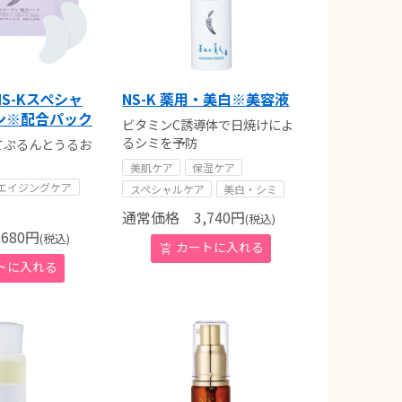
S-Kスペシャ
NS-K 薬用・美白※美容液
ン※配合パック
ビタミンC誘導体で日焼けによ
るシミを予防
てぷるんとうるお
美肌ケア
保湿ケア
エイジングケア
スペシャルケア
美白・シミ
通常価格
3,740
円
(税込)
680
円
(税込)