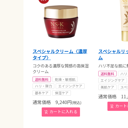
スペシャルクリーム〈濃厚
スペシャルリ
タイプ〉
ム
コクのある濃厚な質感の高保湿
ハリ不足な肌に
クリーム
送料無料
ハリ
送料無料
乾燥・敏感肌
エイジングケア
ハリ・弾力
エイジングケア
美肌ケア
スペ
基本ケア
保湿ケア
通常価格
11,
通常価格
9,240
円
(税込)