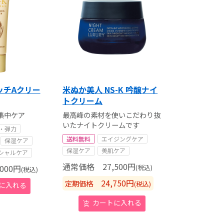
ッチAクリー
米ぬか美人 NS-K 吟醸ナイ
トクリーム
集中ケア
最高峰の素材を使いこだわり抜
いたナイトクリームです
・弾力
送料無料
エイジングケア
保湿ケア
保湿ケア
美肌ケア
シャルケア
通常価格
27,500
円
000
円
(税込)
(税込)
24,750
円
定期価格
(税込)