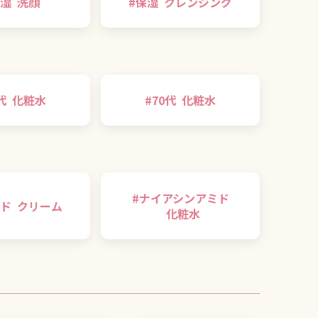
湿
洗顔
#
保湿
クレンジング
代
化粧水
#
70代
化粧水
#
ナイアシンアミド
ド
クリーム
化粧水