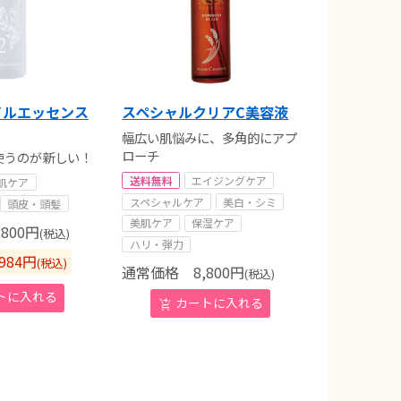
イルエッセンス
スペシャルクリアC美容液
幅広い肌悩みに、多角的にアプ
ローチ
使うのが新しい！
送料無料
エイジングケア
肌ケア
スペシャルケア
美白・シミ
頭皮・頭髪
美肌ケア
保湿ケア
800
円
(税込)
ハリ・弾力
984
円
(税込)
通常価格
8,800
円
(税込)