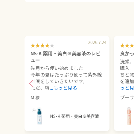
2026.7.24
NS-K 薬用・美白※美容液のレビ
良か
ュー
洗顔
先月から使い始めました
購入
今年の夏はたっぷり使って紫外線
ちと
対策をしていきたいです。
を追
ただ、容
...もっと見る
っと
M
プー
NS-K 薬用・美白※美容液