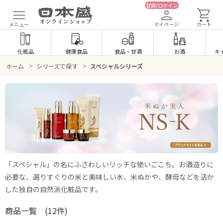
登録/ログイン
メニュー
マイページ
カート
化粧品
健康食品
食品
・
甘酒
お酒
キ
>
>
ホーム
シリーズで探す
スペシャルシリーズ
「スペシャル」の名にふさわしいリッチな使いごこち。
お酒造りに
必要な、選りすぐりの米と美味しい水、米ぬかや、酵母などを活か
した独自の自然派化粧品です。
商品一覧
(12件)