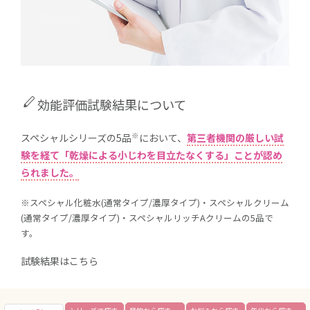
stylus
効能評価試験結果について
※
スペシャルシリーズの5品
において、
第三者機関の厳しい試
験を経て「乾燥による小じわを目立たなくする」ことが認め
られました。
※スペシャル化粧水(通常タイプ/濃厚タイプ)・スペシャルクリーム
(通常タイプ/濃厚タイプ)・スペシャルリッチAクリームの5品で
す。
試験結果はこちら