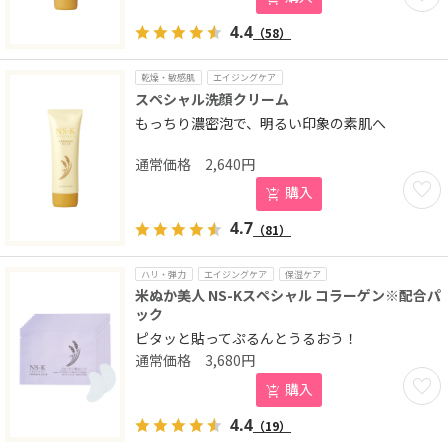
4.4
（58）
乾燥・敏感肌
エイジングケア
スペシャル洗顔クリーム
もっちり濃密泡で、明るい印象の素肌へ
2,640
円
お気に
購入
4.7
（81）
ハリ・弾力
エイジングケア
保湿ケア
米ぬか美人 NS-Kスペシャル コラーゲン※配合パ
ック
ピタッと貼ってぷるんとうるおう！
3,680
円
お気に
購入
4.4
（19）