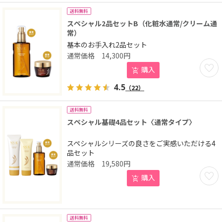
送料無料
スペシャル2品セットB（化粧水通常/クリーム通
常）
基本のお手入れ2品セット
14,300
円
お気に
購入
4.5
（22）
送料無料
スペシャル基礎4品セット〈通常タイプ〉
スペシャルシリーズの良さをご実感いただける4
品セット
19,580
円
お気に
購入
送料無料