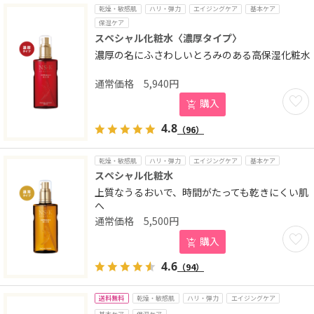
乾燥・敏感肌
ハリ・弾力
エイジングケア
基本ケア
保湿ケア
スペシャル化粧水〈濃厚タイプ〉
濃厚の名にふさわしいとろみのある高保湿化粧水
5,940
円
お気に
購入
4.8
（96）
乾燥・敏感肌
ハリ・弾力
エイジングケア
基本ケア
スペシャル化粧水
上質なうるおいで、時間がたっても乾きにくい肌
へ
5,500
円
お気に
購入
4.6
（94）
送料無料
乾燥・敏感肌
ハリ・弾力
エイジングケア