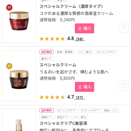
基本ケア
保湿ケア
スペシャルクリーム〈濃厚タイプ〉
コクのある濃厚な質感の高保湿クリーム
9,240
円
お気に
購入
4.8
（56）
送料無料
乾燥・敏感肌
ハリ・弾力
エイジングケア
基本ケア
スペシャルクリーム
うるおいを逃がさず、弾むような肌へ
8,800
円
お気に
購入
4.7
（57）
送料無料
エイジングケア
スペシャルケア
美白・シミ
美肌ケア
保湿ケア
ハリ・弾力
スペシャルクリアC美容液
幅広い肌悩みに、多角的にアプローチ