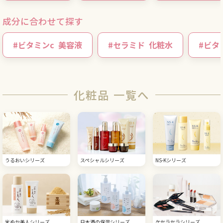
成分に合わせて探す
#
ビタミンc
美容液
#
セラミド
化粧水
#
ビタ
化粧品 一覧へ
うるおいシリーズ
スペシャルシリーズ
NS-Kシリーズ
米ぬか美人シリーズ
日本酒の保湿シリーズ
ケセラセラシリーズ