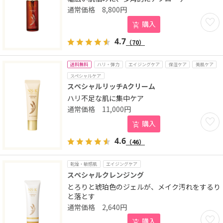
8,800
円
お気に
購入
4.7
（70）
送料無料
ハリ・弾力
エイジングケア
保湿ケア
美肌ケア
スペシャルケア
スペシャルリッチAクリーム
ハリ不足な肌に集中ケア
11,000
円
お気に
購入
4.6
（46）
乾燥・敏感肌
エイジングケア
スペシャルクレンジング
とろりと琥珀色のジェルが、メイク汚れをするり
と落とす
2,640
円
お気に
購入