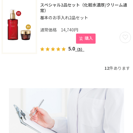
スペシャル2品セット（化粧水濃厚/クリーム通
常）
基本のお手入れ2品セット
14,740
円
お気に
購入
5.0
（5）
12
件あります