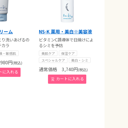
クリーム
NS-K 薬用・美白※美容液
とり洗いあげるの
ビタミンC誘導体で日焼けによ
チカラ
るシミを予防
燥・敏感肌
美肌ケア
保湿ケア
スペシャルケア
美白・シミ
980
円
(税込)
通常価格
3,740
円
(税込)