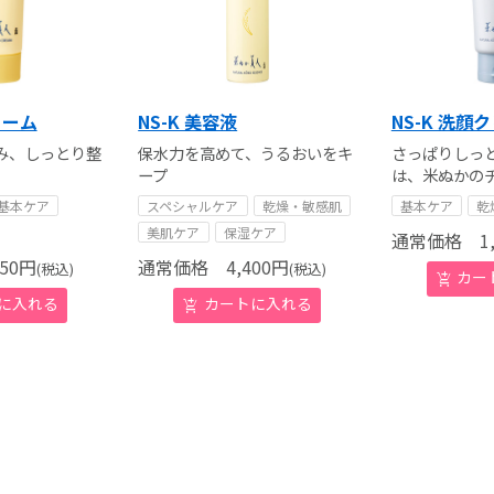
リーム
NS-K 美容液
NS-K 洗顔
み、しっとり整
保水力を高めて、うるおいをキ
さっぱりしっ
ープ
は、米ぬかの
基本ケア
スペシャルケア
乾燥・敏感肌
基本ケア
乾
美肌ケア
保湿ケア
通常価格
1,
50
円
通常価格
4,400
円
(税込)
(税込)