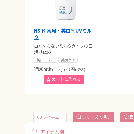
NS-K 薬用・美白※UVミル
ク
白くならないミルクタイプの日
焼け止め
美白・シミ
美肌ケア
通常価格
3,520
円
(税込)
シリーズで探す
目
アイテム別
アイテム別