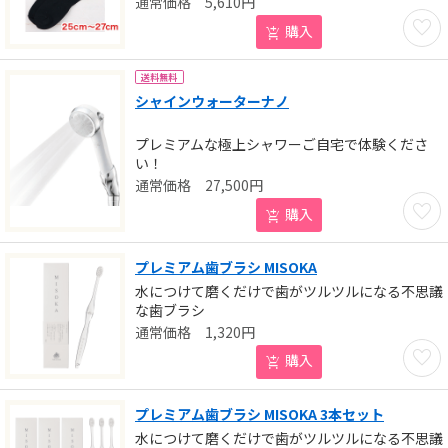
5,610
円
お気に
購入
送料無料
シャインウォーターナノ
プレミアムな極上シャワーご自宅で体験くださ
い！
27,500
円
お気に
購入
プレミアム歯ブラシ MISOKA
水につけて磨くだけで歯がツルツルになる不思議
な歯ブラシ
1,320
円
お気に
購入
プレミアム歯ブラシ MISOKA 3本セット
水につけて磨くだけで歯がツルツルになる不思議