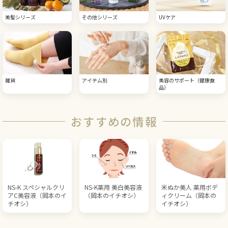
美髪シリーズ
その他シリーズ
UVケア
雑貨
アイテム別
美容のサポート（健康食
品）
おすすめの情報
NS-K スペシャルクリ
NS-K薬用 美白美容液
米ぬか美人 薬用ボデ
アC美容液（岡本のイ
（岡本のイチオシ）
ィクリーム（岡本の
チオシ）
イチオシ）