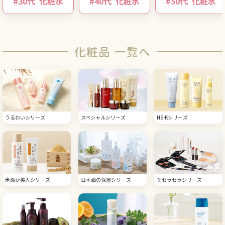
#
30代
化粧水
#
40代
化粧水
#
50代
化粧水
化粧品 一覧へ
うるおいシリーズ
スペシャルシリーズ
NS-Kシリーズ
米ぬか美人シリーズ
日本酒の保湿シリーズ
ケセラセラシリーズ