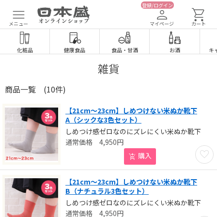
登録/ログイン
メニュー
マイページ
カート
化粧品
健康食品
食品
・
甘酒
お酒
キ
雑貨
商品一覧
(10件)
【21cm～23cm】しめつけない米ぬか靴下
A（シックな3色セット）
しめつけ感ゼロなのにズレにくい米ぬか靴下
4,950
円
お気に
購入
【21cm～23cm】しめつけない米ぬか靴下
B（ナチュラル3色セット）
しめつけ感ゼロなのにズレにくい米ぬか靴下
4,950
円