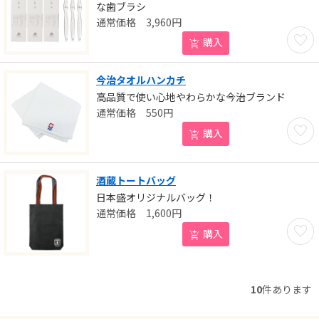
な歯ブラシ
3,960
円
お気に
購入
今治タオルハンカチ
高品質で使い心地やわらかな今治ブランド
550
円
お気に
購入
酒蔵トートバッグ
日本盛オリジナルバッグ！
1,600
円
お気に
購入
10
件あります