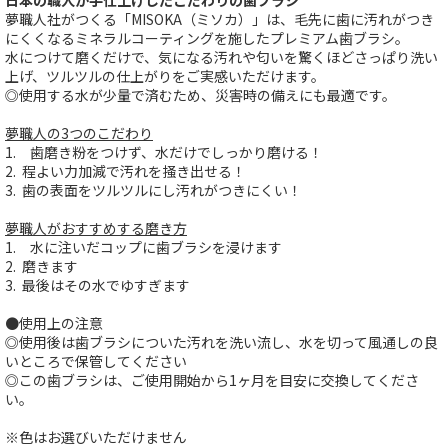
日本の職人が手仕上げしたこだわりの歯ブラシ
夢職人社がつくる「MISOKA（ミソカ）」は、毛先に歯に汚れがつき
にくくなるミネラルコーティングを施したプレミアム歯ブラシ。
水につけて磨くだけで、気になる汚れや匂いを驚くほどさっぱり洗い
上げ、ツルツルの仕上がりをご実感いただけます。
◎使用する水が少量で済むため、災害時の備えにも最適です。
夢職人の3つのこだわり
1. 歯磨き粉をつけず、水だけでしっかり磨ける！
2. 程よい力加減で汚れを掻き出せる！
3. 歯の表面をツルツルにし汚れがつきにくい！
夢職人がおすすめする磨き方
1. 水に注いだコップに歯ブラシを浸けます
2. 磨きます
3. 最後はその水でゆすぎます
●使用上の注意
◎使用後は歯ブラシについた汚れを洗い流し、水を切って風通しの良
いところで保管してください
◎この歯ブラシは、ご使用開始から1ヶ月を目安に交換してくださ
い。
※色はお選びいただけません