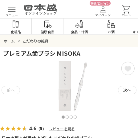
登録/ログイン
メニュー
マイページ
カート
化粧品
健康食品
食品
・
甘酒
お酒
キ
>
ホーム
こだわりの雑貨
プレミアム歯ブラシ MISOKA
4.6
（5）
レビューを見る