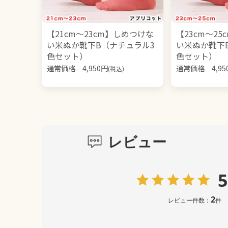
【21cm～23cm】しめつけな
【23cm～2
い米ぬか靴下B（ナチュラル3
い米ぬか靴下
色セット）
色セット）
通常価格
4,950
円
通常価格
4,95
(税込)
レビュー
5
2
レビュー件数：
件