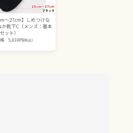
cm～27cm】しめつけな
ぬか靴下C（メンズ：基本
色セット）
格
5,610
円
(税込)