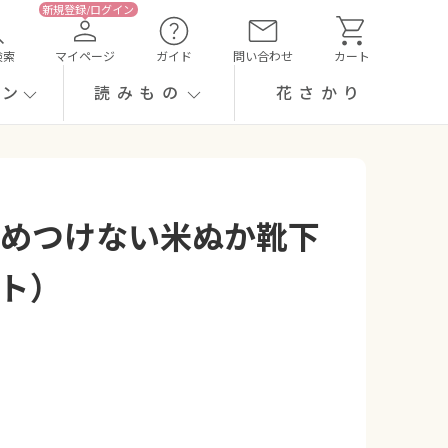
検索
マイページ
ガイド
問い合わせ
カート
ーン
読みもの
花さかり
】しめつけない米ぬか靴下
ット）