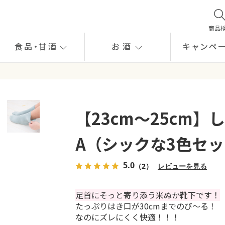
商品
食品
・
甘酒
お酒
キャンペ
【23cm～25cm
A（シックな3色セ
5.0
（2）
レビューを見る
足首にそっと寄り添う米ぬか靴下です！
たっぷりはき口が30cmまでのび～る！
なのにズレにくく快適！！！