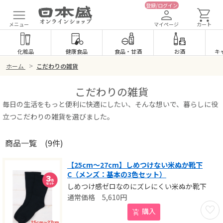
登録/ログイン
メニュー
マイページ
カート
化粧品
健康食品
食品
・
甘酒
お酒
キ
>
ホーム
こだわりの雑貨
こだわりの雑貨
毎日の生活をもっと便利に快適にしたい、そんな想いで、暮らしに役
立つこだわりの雑貨を選びました。
商品一覧
(9件)
【25cm～27cm】しめつけない米ぬか靴下
C（メンズ：基本の3色セット）
しめつけ感ゼロなのにズレにくい米ぬか靴下
5,610
円
お気に
購入