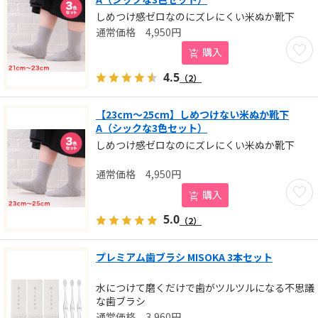
しめつけ感ゼロなのにズレにくい米ぬか靴下
4,950
円
お気に
購入
4.5
（2）
【23cm～25cm】しめつけない米ぬか靴下
A（シックな3色セット）
しめつけ感ゼロなのにズレにくい米ぬか靴下
4,950
円
お気に
購入
5.0
（2）
プレミアム歯ブラシ MISOKA 3本セット
水につけて磨くだけで歯がツルツルになる不思議
な歯ブラシ
3,960
円