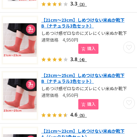
3.3
（3）
【21cm～23cm】しめつけない米ぬか靴下
B（ナチュラル3色セット）
しめつけ感ゼロなのにズレにくい米ぬか靴下
4,950
円
お気に
購入
3.8
（4）
【23cm～25cm】しめつけない米ぬか靴下
B（ナチュラル3色セット）
しめつけ感ゼロなのにズレにくい米ぬか靴下
4,950
円
お気に
購入
4.6
（5）
【21cm～23cm】しめつけない米ぬか靴下
A（シックな3色セット）