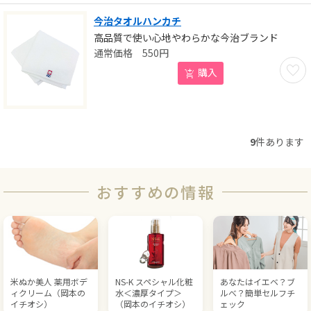
今治タオルハンカチ
高品質で使い心地やわらかな今治ブランド
550
円
お気に
購入
9
件あります
おすすめの情報
米ぬか美人 薬用ボデ
NS-K スペシャル化粧
あなたはイエベ？ブ
ィクリーム（岡本の
水＜濃厚タイプ＞
ルべ？簡単セルフチ
イチオシ）
（岡本のイチオシ）
ェック