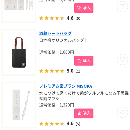
お気に
購入
4.6
（5）
酒蔵トートバッグ
日本盛オリジナルバッグ！
1,600
円
お気に
購入
5.0
（1）
プレミアム歯ブラシ MISOKA
水につけて磨くだけで歯がツルツルになる不思議
な歯ブラシ
1,320
円
お気に
購入
4.6
（5）