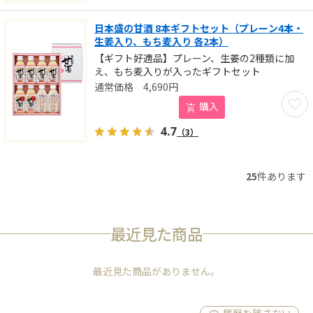
日本盛の甘酒 8本ギフトセット（プレーン4本・
生姜入り、もち麦入り 各2本）
【ギフト好適品】プレーン、生姜の2種類に加
え、もち麦入りが入ったギフトセット
4,690
円
お気に
購入
4.7
（3）
25
件あります
最近見た商品
最近見た商品がありません。