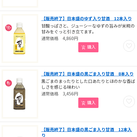
【販売終了】日本盛のゆず入り甘酒 12本入り
甘酸っぱさと、ジューシーなゆずの旨みが米糀の
甘みをぐっと引き立てます。
4,860
円
お気に
購入
【販売終了】日本盛の黒ごま入り甘酒 8本入り
黒ごまのまったりとした口あたりとほのかな香ば
しさを感じる味わい
3,456
円
お気に
購入
【販売終了】日本盛の黒ごま入り甘酒 12本入
り