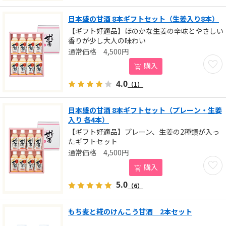
日本盛の甘酒 8本ギフトセット（生姜入り8本）
【ギフト好適品】ほのかな生姜の辛味とやさしい
香りが少し大人の味わい
4,500
円
お気に
購入
4.0
（1）
日本盛の甘酒 8本ギフトセット（プレーン・生姜
入り 各4本）
【ギフト好適品】プレーン、生姜の2種類が入っ
たギフトセット
4,500
円
お気に
購入
5.0
（6）
もち麦と糀のけんこう甘酒 2本セット