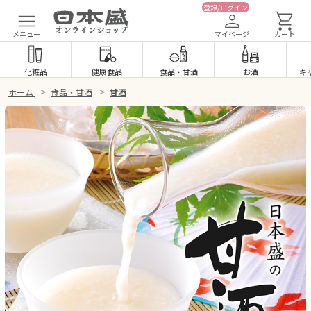
登録/ログイン
メニュー
マイページ
カート
化粧品
健康食品
食品
・
甘酒
お酒
キ
>
>
ホーム
食品・甘酒
甘酒