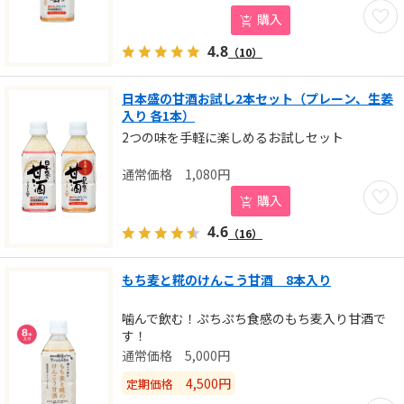
お気に
購入
4.8
（10）
日本盛の甘酒お試し2本セット（プレーン、生姜
入り 各1本）
2つの味を手軽に楽しめるお試しセット
1,080
円
お気に
購入
4.6
（16）
もち麦と糀のけんこう甘酒 8本入り
噛んで飲む！ぷちぷち食感のもち麦入り甘酒で
す！
5,000
円
4,500
円
定期価格