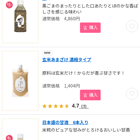
黒ごまのまったりとした口あたりとほのかな香ば
しさを感じる味わい
4,860
円
お気に
購入
NEW
玄米あまざけ 濃縮タイプ
原料は玄米だけ！からだが喜ぶ甘さです！
1,404
円
お気に
購入
4.7
（7）
日本盛の甘酒 6本入り
米糀のピュアな甘みがとろけるおいしい甘酒