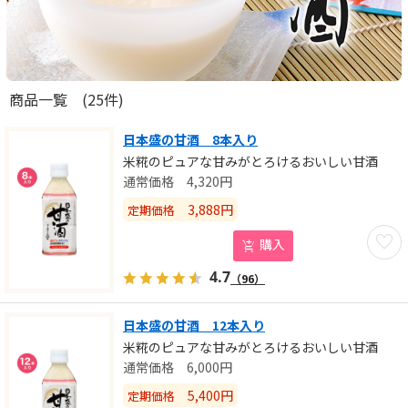
商品一覧
(25件)
日本盛の甘酒 8本入り
米糀のピュアな甘みがとろけるおいしい甘酒
4,320
円
3,888
円
定期価格
お気に
購入
4.7
（96）
日本盛の甘酒 12本入り
米糀のピュアな甘みがとろけるおいしい甘酒
6,000
円
5,400
円
定期価格