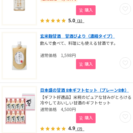
お気に
購入
5.0
（1）
玄米麹甘酒 甘酒びより（濃縮タイプ）
飲んで食べて、料理にも使える甘酒です。
1,598
円
お気に
購入
日本盛の甘酒 8本ギフトセット（プレーン8本）
【ギフト好適品】米糀のピュアな甘みがとろける
冷やしておいしい甘酒のギフトセット
4,500
円
お気に
購入
4.9
（7）