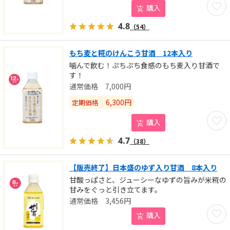
お気に
購入
4.8
（54）
もち麦と糀のけんこう甘酒 12本入り
噛んで飲む！ぷちぷち食感のもち麦入り甘酒で
す！
7,000
円
6,300
円
定期価格
お気に
購入
4.7
（38）
【販売終了】日本盛のゆず入り甘酒 8本入り
甘酸っぱさと、ジューシーなゆずの旨みが米糀の
甘みをぐっと引き立てます。
3,456
円
お気に
購入