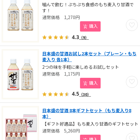
噛んで飲む！ぷちぷち食感のもち麦入り甘酒で
す！
1,270
円
お気に
購入
4.3
（9）
日本盛の甘酒お試し2本セット（プレーン・もち
麦入り 各1本）
2つの味を手軽に楽しめるお試しセット
1,175
円
お気に
購入
4.5
（30）
日本盛の甘酒 8本ギフトセット（もち麦入り8
本）
【ギフト好適品】もち麦入り甘酒のギフトセット
5,260
円
お気に
購入