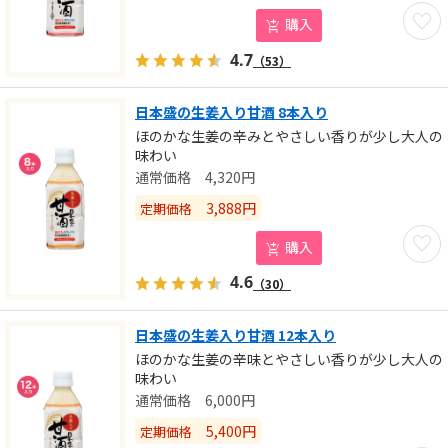
お気に
購入
4.7
（53）
日本盛の生姜入り甘酒 8本入り
ほのかな生姜の辛みとやさしい香りが少し大人の
味わい
4,320
円
3,888
円
定期価格
お気に
購入
4.6
（30）
日本盛の生姜入り甘酒 12本入り
ほのかな生姜の辛味とやさしい香りが少し大人の
味わい
6,000
円
5,400
円
定期価格