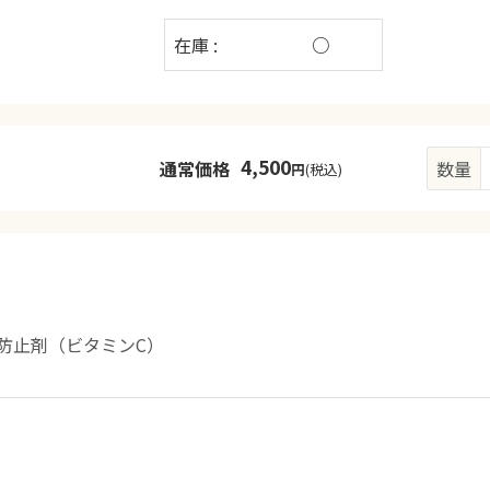
在庫 :
○
4,500
通常価格
数量
円
(税込)
防止剤（ビタミンC）