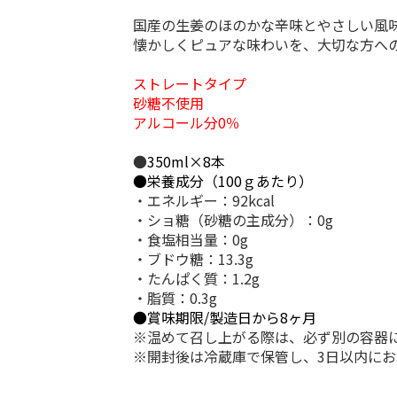
国産の生姜のほのかな辛味とやさしい風
懐かしくピュアな味わいを、大切な方へ
ストレートタイプ
砂糖不使用
アルコール分0％
●
350ml×8本
●栄養成分（100ｇあたり）
・エネルギー：92kcal
・ショ糖（砂糖の主成分）：0g
・食塩相当量：0g
・ブドウ糖：13.3g
・たんぱく質：1.2g
・脂質：0.3g
●賞味期限/製造日から8ヶ月
※温めて召し上がる際は、必ず別の容器
※開封後は冷蔵庫で保管し、3日以内に