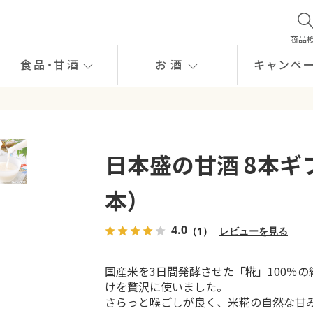
商品
食品
・
甘酒
お酒
キャンペ
日本盛の甘酒 8本ギ
本）
4.0
（1）
レビューを見る
国産米を3日間発酵させた「糀」100％
けを贅沢に使いました。
さらっと喉ごしが良く、米糀の自然な甘