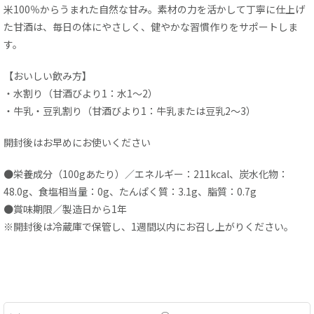
米100％からうまれた自然な甘み。素材の力を活かして丁寧に仕上げ
た甘酒は、毎日の体にやさしく、健やかな習慣作りをサポートしま
す。
【おいしい飲み方】
・水割り（甘酒びより1：水1～2）
・牛乳・豆乳割り（甘酒びより1：牛乳または豆乳2～3）
開封後はお早めにお使いください
●栄養成分（100gあたり）／エネルギー：211kcal、炭水化物：
48.0g、食塩相当量：0g、たんぱく質：3.1g、脂質：0.7g
●賞味期限／製造日から1年
※開封後は冷蔵庫で保管し、1週間以内にお召し上がりください。
●栄養成分（100gあたり）／エネルギー：211kcal、炭水
化物：48.0g、食塩相当量：0g、たんぱく質：3.1g、脂質：
0.7g ●賞味期限／製造日から1年 ※開封後は冷蔵
庫で保管し、1週間以内にお召し上がりください。