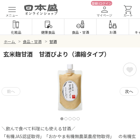
登録/ログイン
メニュー
マイページ
カート
化粧品
健康食品
食品
・
甘酒
お酒
キ
>
>
ホーム
食品・甘酒
甘酒
玄米麹甘酒 甘酒びより（濃縮タイプ）
＼飲んで食べて料理にも使える甘酒／
「有機JAS認証取得」「おかやま有機無農薬農産物取得」 の有機玄