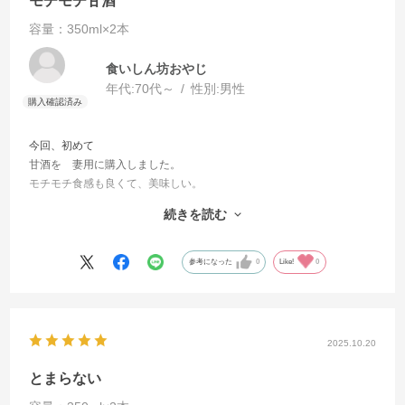
モチモチ甘酒
容量：350ml×2本
食いしん坊おやじ
年代:
70代～
性別:
男性
今回、初めて
甘酒を 妻用に購入しました。
モチモチ食感も良くて、美味しい。
続きを読む
一つ要望が出ていました。
1本の容量が多過ぎて、高齢者には半分のサイズがあると良いね
と言っておりました。
参考になった
0
Like!
0
2025.10.20
とまらない