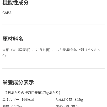
機能性成分
GABA
原材料名
米糀（米（国産米）、こうじ菌）、もち麦/酸化防止剤（ビタミン
C）
栄養成分表示
（1日あたりの摂取目安量175gあたり)
エネルギー
166kcal
たんぱく質
3.15g
脂質
0.175g
炭水化物
38.0g