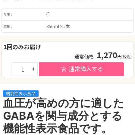
○
在庫：
350ml×2本
容量：
1回のみお届け
1,270
通常価格
円
(税込)
通常購入する
機能性表示食品
血圧が高めの方に適した
GABAを
関与成分とする
機能性表示食品です。