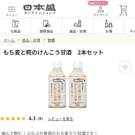
登録/ログイン
メニュー
マイページ
カート
化粧品
健康食品
食品
・
甘酒
お酒
キ
>
>
ホーム
食品・甘酒
甘酒
もち麦と糀のけんこう甘酒 2本セット
4.3
（9）
レビューを見る
噛んで飲む！ぷちぷち食感のもち麦入り甘酒です！