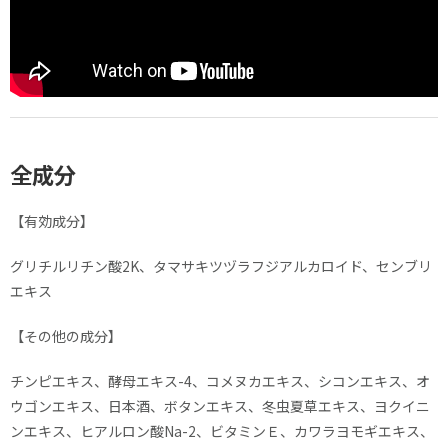
全成分
【有効成分】
グリチルリチン酸2K、タマサキツヅラフジアルカロイド、センブリ
エキス
【その他の成分】
チンピエキス、酵母エキス-4、コメヌカエキス、シコンエキス、オ
ウゴンエキス、日本酒、ボタンエキス、冬虫夏草エキス、ヨクイニ
ンエキス、ヒアルロン酸Na-2、ビタミンＥ、カワラヨモギエキス、