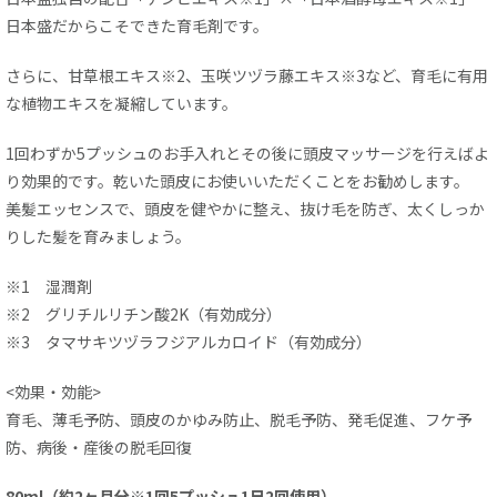
日本盛だからこそできた育毛剤です。
さらに、甘草根エキス※2、玉咲ツヅラ藤エキス※3など、育毛に有用
な植物エキスを凝縮しています。
1回わずか5プッシュのお手入れとその後に頭皮マッサージを行えばよ
り効果的です。乾いた頭皮にお使いいただくことをお勧めします。
美髪エッセンスで、頭皮を健やかに整え、抜け毛を防ぎ、太くしっか
りした髪を育みましょう。
※1 湿潤剤
※2 グリチルリチン酸2K（有効成分）
※3 タマサキツヅラフジアルカロイド（有効成分）
<効果・効能>
育毛、薄毛予防、頭皮のかゆみ防止、脱毛予防、発毛促進、フケ予
防、病後・産後の脱毛回復
80ml（約2ヶ月分※1回5プッシュ1日2回使用）