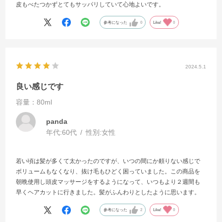
皮もべたつかずとてもサッパリしていて心地よいです。
参考になった
0
Like!
0
2024.5.1
良い感じです
容量：80ml
panda
年代:
60代
性別:
女性
若い頃は髪が多くて太かったのですが、いつの間にか頼りない感じで
ボリュームもなくなり、抜け毛もひどく困っていました。この商品を
朝晩使用し頭皮マッサージをするようになって、いつもより２週間も
早くヘアカットに行きました。髪がふんわりとしたように思います。
参考になった
2
Like!
0