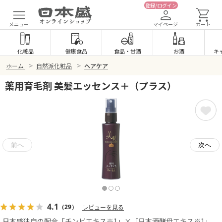
登録/ログイン
メニュー
マイページ
カート
化粧品
健康食品
食品
・
甘酒
お酒
キ
>
>
ホーム
自然派化粧品
ヘアケア
薬用育毛剤 美髪エッセンス＋（プラス）
4.1
（29）
レビューを見る
日本盛独自の配合「チンピエキス※1」×「日本酒酵母エキス※1」