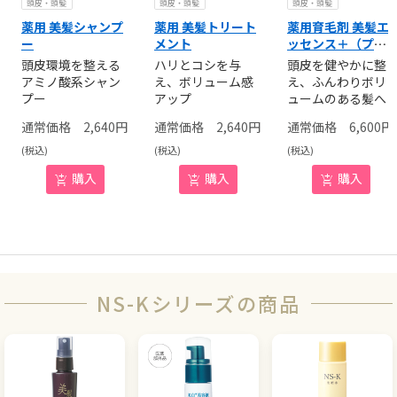
頭皮・頭髪
頭皮・頭髪
頭皮・頭髪
薬用 美髪シャンプ
薬用 美髪トリート
薬用育毛剤 美髪エ
ー
メント
ッセンス＋（プラ
ス）
頭皮環境を整える
ハリとコシを与
頭皮を健やかに整
アミノ酸系シャン
え、ボリューム感
え、ふんわりボリ
プー
アップ
ュームのある髪へ
2,640
円
2,640
円
6,600
円
(税込)
(税込)
(税込)
購入
購入
購入
NS-Kシリーズの商品