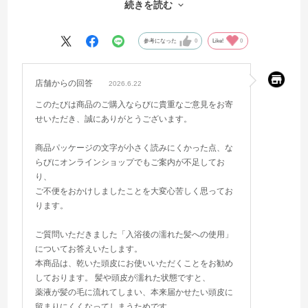
続きを読む
ず、わざわざHPを見ても一切記載がありませんでした。残念すぎ
る。。。電話して聞くのも面倒で、せっかく買ったのに未だに使用開
始ができていません。
参考になった
0
Like!
0
店舗からの回答
2026.6.22
このたびは商品のご購入ならびに貴重なご意見をお寄
せいただき、誠にありがとうございます。
商品パッケージの文字が小さく読みにくかった点、な
らびにオンラインショップでもご案内が不足してお
り、
ご不便をおかけしましたことを大変心苦しく思ってお
ります。
ご質問いただきました「入浴後の濡れた髪への使用」
についてお答えいたします。
本商品は、乾いた頭皮にお使いいただくことをお勧め
しております。 髪や頭皮が濡れた状態ですと、
薬液が髪の毛に流れてしまい、本来届かせたい頭皮に
留まりにくくなってしまうためです。