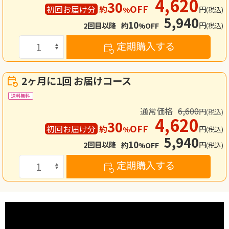
4,620
30
OFF
初回
お届け分
約
円
%
(税込)
5,940
10
円
2回目
以降
約
OFF
(税込)
%
定期購入する
2ヶ月に1回 お届けコース
送料無料
通常価格
6,600
円
(税込)
4,620
30
OFF
初回
お届け分
約
円
%
(税込)
5,940
10
円
2回目
以降
約
OFF
(税込)
%
定期購入する