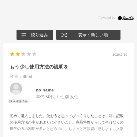
絞り込み
表示：新しい順
2026.6.19
もう少し使用方法の説明を
容量：80ml
no name
年代:
50代
性別:
女性
初めて購入しました。使おうと思ってびっくりしたことは、箱に記載
の使用方法の字があまりに小さいこと。商品特性からしてそれなりの
世代の方の利用が多いと思うのに、ちょっと不親切に感じます。入浴
後の濡れた髪に使っていいのかが知りたいのに、箱の情報ではわから