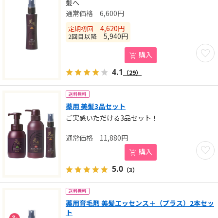
髪へ
6,600
円
4,620
円
定期初回
5,940
円
2回目以降
お気に
購入
4.1
（29）
送料無料
薬用 美髪3品セット
ご実感いただける3品セット！
11,880
円
お気に
購入
5.0
（3）
送料無料
薬用育毛剤 美髪エッセンス＋（プラス）2本セッ
ト