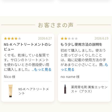
お客さまの声
2026.6.27
2026.6.19
NS-K ヘアトリートメントのレ
もう少し使用方法の説明を
ビュー
初めて購入しました。使おう
くせ毛、乾燥している髪質で
と思ってびっくりしたこと
す。サロンのトリートメント
は、箱に記載の使用方法の字
を使わないときの普段使い用
があまりに小さいこと。商
...も
に購入しました。
...もっと見る
っと見る
Nico
no name
薬用育毛剤 美髪エッセン
NS-K ヘアトリートメ
ス＋（プラス）
ント