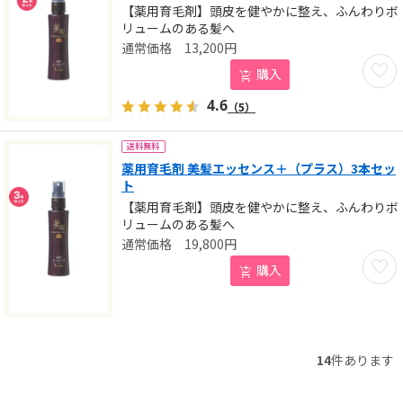
【薬用育毛剤】頭皮を健やかに整え、ふんわりボ
リュームのある髪へ
13,200
円
お気に
購入
4.6
（5）
送料無料
薬用育毛剤 美髪エッセンス＋（プラス）3本セッ
ト
【薬用育毛剤】頭皮を健やかに整え、ふんわりボ
リュームのある髪へ
19,800
円
お気に
購入
14
件あります