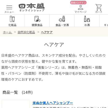
登録/ログイン
メニュー
マイページ
カート
化粧品
健康食品
食品
・
甘酒
お酒
キ
>
>
ホーム
自然派化粧品
ヘアケア
ヘアケア
日本盛のヘアケア商品は、スキンケア成分を配合。やさしくいたわり
ながら頭皮の状態を整え、健やかな髪を育てます。
薬用ヘアケアシリーズ「美髪シリーズ」は、無着色・無香料・弱酸
性・パラベン（防腐剤）不使用で、薄毛や抜け毛が気になる方の頭皮
環境のケアにおすすめです。
商品一覧
(14件)
米ぬか美人ヘアシャンプー