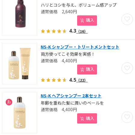
ハリとコシを与え、ボリューム感アップ
2,640
円
お気に
購入
4.3
（16）
NS-K シャンプー・トリートメントセット
両方使ってこそ効果を実感！
4,400
円
お気に
購入
4.5
（22）
NS-K ヘアシャンプー 2本セット
年齢を重ねた髪に潤いのベールを
4,400
円
お気に
購入