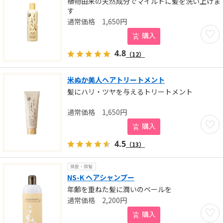
植物由来の天然成分でマイルドに髪を洗い上げま
す
1,650
円
お気に
購入
4.8
（12）
米ぬか美人ヘアトリートメント
髪にハリ・ツヤを与えるトリートメント
1,650
円
お気に
購入
4.5
（13）
頭皮・頭髪
NS-K ヘアシャンプー
年齢を重ねた髪に潤いのベールを
2,200
円
お気に
購入