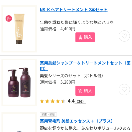
NS-K ヘアトリートメント 2本セット
年齢を重ねた髪に輝くような艶とハリを
4,400
円
お気に
購入
薬用美髪シャンプー＆トリートメントセット（薬
用）
美髪シリーズのセット（ボトル付）
5,280
円
お気に
購入
4.4
（26）
頭皮・頭髪
薬用育毛剤 美髪エッセンス＋（プラス）
頭皮を健やかに整え、ふんわりボリュームのある