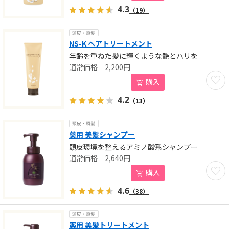
4.3
（19）
頭皮・頭髪
NS-K ヘアトリートメント
年齢を重ねた髪に輝くような艶とハリを
2,200
円
お気に
購入
4.2
（13）
頭皮・頭髪
薬用 美髪シャンプー
頭皮環境を整えるアミノ酸系シャンプー
2,640
円
お気に
購入
4.6
（38）
頭皮・頭髪
薬用 美髪トリートメント