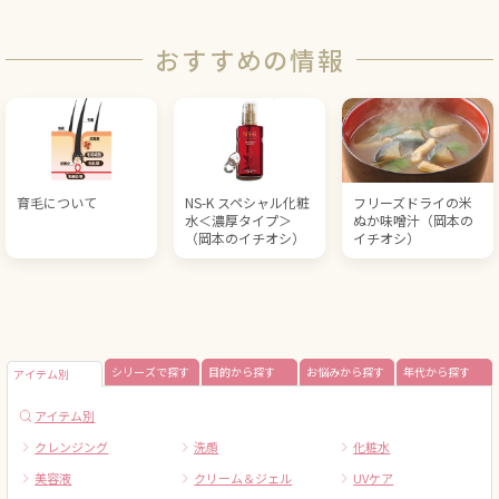
おすすめの情報
育毛について
NS-K スペシャル化粧
フリーズドライの米
水＜濃厚タイプ＞
ぬか味噌汁（岡本の
（岡本のイチオシ）
イチオシ）
シリーズで探す
目的から探す
お悩みから探す
年代から探す
アイテム別
アイテム別
クレンジング
洗顔
化粧水
美容液
クリーム＆ジェル
UVケア