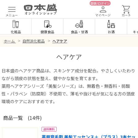
登録/ログイン
メニュー
マイページ
カート
化粧品
健康食品
食品
・
甘酒
お酒
キ
>
>
ホーム
自然派化粧品
ヘアケア
ヘアケア
日本盛のヘアケア商品は、スキンケア成分を配合。やさしくいたわり
ながら頭皮の状態を整え、健やかな髪を育てます。
薬用ヘアケアシリーズ「美髪シリーズ」は、無着色・無香料・弱酸
性・パラベン（防腐剤）不使用で、薄毛や抜け毛が気になる方の頭皮
環境のケアにおすすめです。
商品一覧
(14件)
送料無料
薬用育毛剤 美髪エッセンス＋（プラス）3本セッ