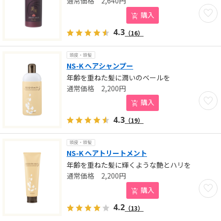
2,640
円
お気に
購入
4.3
（16）
頭皮・頭髪
NS-K ヘアシャンプー
年齢を重ねた髪に潤いのベールを
2,200
円
お気に
購入
4.3
（19）
頭皮・頭髪
NS-K ヘアトリートメント
年齢を重ねた髪に輝くような艶とハリを
2,200
円
お気に
購入
4.2
（13）