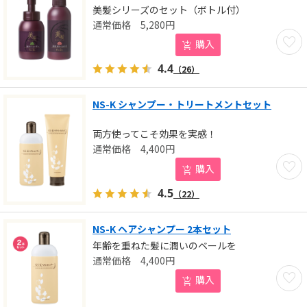
美髪シリーズのセット（ボトル付）
5,280
円
お気に
購入
4.4
（26）
NS-K シャンプー・トリートメントセット
両方使ってこそ効果を実感！
4,400
円
お気に
購入
4.5
（22）
NS-K ヘアシャンプー 2本セット
年齢を重ねた髪に潤いのベールを
4,400
円
お気に
購入