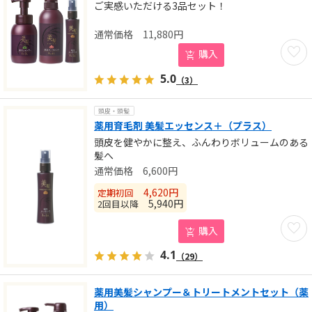
ご実感いただける3品セット！
11,880
円
お気に
購入
5.0
（3）
頭皮・頭髪
薬用育毛剤 美髪エッセンス＋（プラス）
頭皮を健やかに整え、ふんわりボリュームのある
髪へ
6,600
円
4,620
円
定期初回
5,940
円
2回目以降
お気に
購入
4.1
（29）
薬用美髪シャンプー＆トリートメントセット（薬
用）