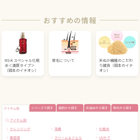
おすすめの情報
NS-K スペシャル化粧
育毛について
米ぬか繊維のこだわ
水＜濃厚タイプ＞
り雑貨（岡本のイチ
（岡本のイチオシ）
オシ）
シリーズで探す
目的から探す
お悩みから探す
年代から探す
アイテム別
アイテム別
クレンジング
洗顔
化粧水
美容液
クリーム＆ジェル
UVケア