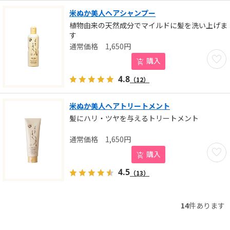
米ぬか美人ヘアシャンプー
植物由来の天然成分でマイルドに髪を洗い上げま
す
1,650
円
お気に
購入
4.8
（12）
米ぬか美人ヘアトリートメント
髪にハリ・ツヤを与えるトリートメント
1,650
円
お気に
購入
4.5
（13）
14
件あります