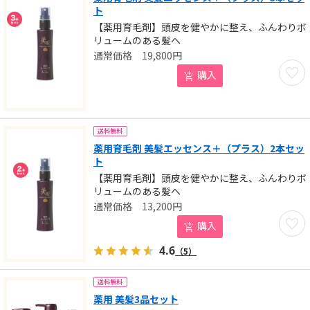
ト
【薬用育毛剤】頭皮を健やかに整え、ふんわりボ
リュームのある髪へ
19,800
円
お気に
購入
送料無料
薬用育毛剤 美髪エッセンス＋（プラス）2本セッ
ト
【薬用育毛剤】頭皮を健やかに整え、ふんわりボ
リュームのある髪へ
13,200
円
お気に
購入
4.6
（5）
送料無料
薬用 美髪3品セット