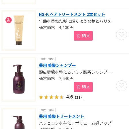
NS-K ヘアトリートメント 2本セット
年齢を重ねた髪に輝くような艶とハリを
4,400
円
お気に
購入
頭皮・頭髪
薬用 美髪シャンプー
頭皮環境を整えるアミノ酸系シャンプー
2,640
円
お気に
購入
4.6
（38）
頭皮・頭髪
薬用 美髪トリートメント
ハリとコシを与え、ボリューム感アップ