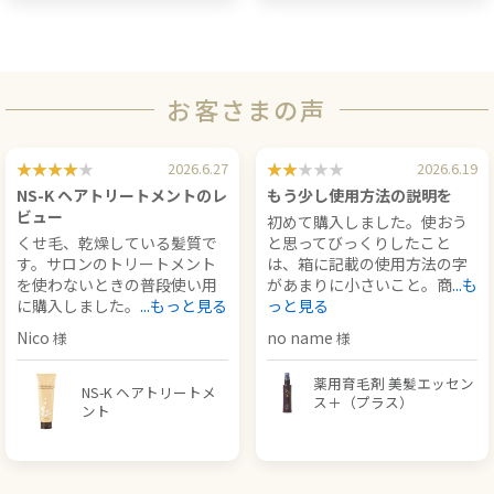
お客さまの声
2026.6.27
2026.6.19
NS-K ヘアトリートメントのレ
もう少し使用方法の説明を
ビュー
初めて購入しました。使おう
くせ毛、乾燥している髪質で
と思ってびっくりしたこと
す。サロンのトリートメント
は、箱に記載の使用方法の字
を使わないときの普段使い用
があまりに小さいこと。商
...も
に購入しました。
...もっと見る
っと見る
Nico
no name
薬用育毛剤 美髪エッセン
NS-K ヘアトリートメ
ス＋（プラス）
ント