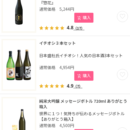
『惣花』
5,244
円
お気に
購入
4.8
（17）
イチオシ３本セット
日本盛杜氏イチオシ！人気の日本酒3本セット
4,954
円
お気に
購入
4.9
（7）
純米大吟醸 メッセージボトル 720ml ありがとう
箱入
世界に１つ！気持ちが伝わるメッセージボトル
【ありがとう箱入】
4,500
円
お気に