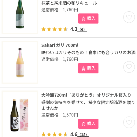
抹茶と純米酒の和リキュール
1,760
円
お気に
購入
4.3
（6）
Sakari ガリ 700ml
味わいはガリそのもの！食事にも合うガリのお酒
1,760
円
お気に
購入
大吟醸720ml「ありがとう」オリジナル箱入り
感謝の気持ちを乗せて、希少な限定醸造酒を贈り
ませんか
1,570
円
お気に
購入
4.6
（18）