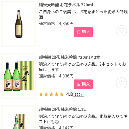
純米大吟醸 お花ラベル 720ml
ご自身へのご褒美に、お花をまとった純米大吟醸
酒
4,350
円
お気に
購入
超特撰 惣花 純米吟醸 720ml×2本
明治より守り続ける伝統の逸品。2本セットでお
届けします
4,336
円
お気に
購入
4.8
（20）
超特撰 惣花 純米吟醸 1.8L
明治より守り続ける伝統の逸品。化粧箱入りでギ
フトにも◎
4,142
円