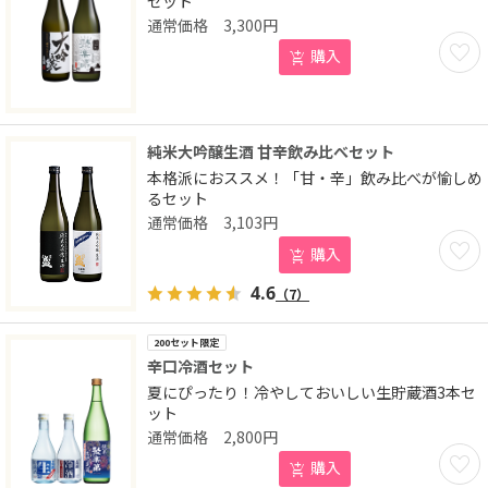
セット
3,300
円
お気に
購入
純米大吟醸生酒 甘辛飲み比べセット
本格派におススメ！「甘・辛」飲み比べが愉しめ
るセット
3,103
円
お気に
購入
4.6
（7）
200セット限定
辛口冷酒セット
夏にぴったり！冷やしておいしい生貯蔵酒3本セ
ット
2,800
円
お気に
購入