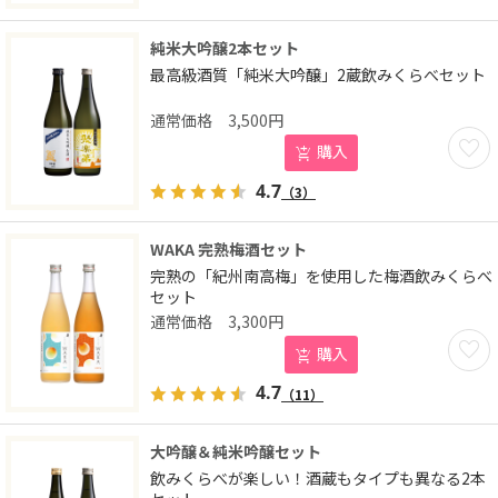
純米大吟醸2本セット
最高級酒質「純米大吟醸」2蔵飲みくらべセット
3,500
円
お気に
購入
4.7
（3）
WAKA 完熟梅酒セット
完熟の「紀州南高梅」を使用した梅酒飲みくらべ
セット
3,300
円
お気に
購入
4.7
（11）
大吟醸＆純米吟醸セット
飲みくらべが楽しい！酒蔵もタイプも異なる2本