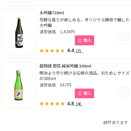
大吟醸720ml
芳醇な香りが楽しめる、オリジナル酵母で醸した
大吟醸
1,434
円
お気に
購入
4.4
（7）
超特撰 惣花 純米吟醸 300ml
明治より守り続ける伝統の逸品。おためしサイズ
の300ml
947
円
お気に
購入
4.8
（4）
25
件あります