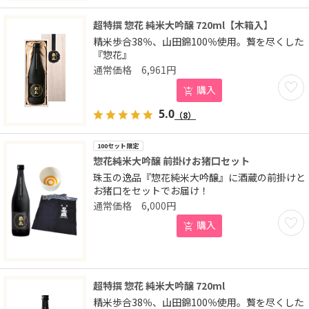
超特撰 惣花 純米大吟醸 720ml【木箱入】
精米歩合38％、山田錦100％使用。贅を尽くした
『惣花』
6,961
円
お気に
購入
5.0
（8）
100セット限定
惣花純米大吟醸 前掛けお猪口セット
珠玉の逸品『惣花純米大吟醸』に酒蔵の前掛けと
お猪口をセットでお届け！
6,000
円
お気に
購入
超特撰 惣花 純米大吟醸 720ml
精米歩合38％、山田錦100％使用。贅を尽くした