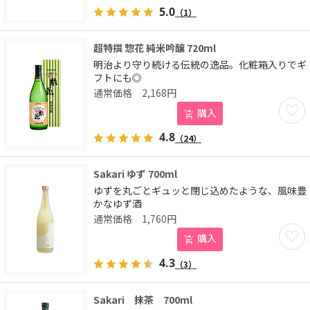
5.0
（1）
超特撰 惣花 純米吟醸 720ml
明治より守り続ける伝統の逸品。化粧箱入りでギ
フトにも◎
2,168
円
お気に
購入
4.8
（24）
Sakari ゆず 700ml
ゆずを丸ごとギュッと閉じ込めたような、風味豊
かなゆず酒
1,760
円
お気に
購入
4.3
（3）
Sakari 抹茶 700ml