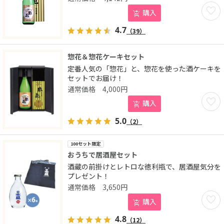
お気に
購入
4.7
（39）
惣花＆惣花ケーキセット
定番人気の「惣花」と、惣花を使った酒ケーキを
セットでお届け！
4,000
円
お気に
購入
5.0
（2）
100セット限定
おうちで居酒屋セット
酒蔵の前掛けとレトロな徳利瓶で、居酒屋気分を
プレゼント！
3,650
円
お気に
購入
4.8
（12）