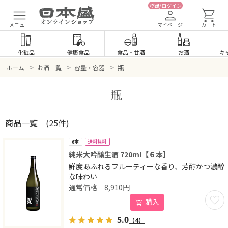
登録/ログイン
メニュー
マイページ
カート
化粧品
健康食品
食品
・
甘酒
お酒
キ
>
>
>
ホーム
お酒一覧
容量・容器
瓶
瓶
商品一覧
(25件)
送料無料
6本
純米大吟醸生酒 720ml【６本】
鮮度あふれるフルーティーな香り、芳醇かつ濃醇
な味わい
8,910
円
お気に
購入
5.0
（4）