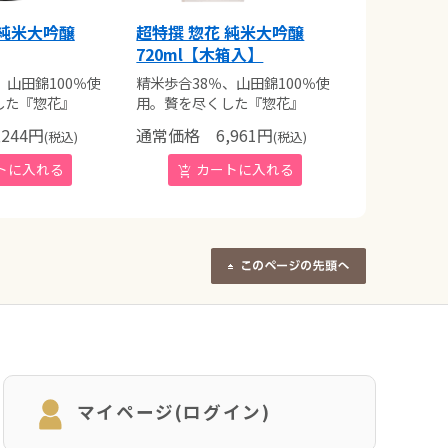
 純米大吟醸
超特撰 惣花 純米大吟醸
720ml【木箱入】
、山田錦100％使
精米歩合38％、山田錦100％使
した『惣花』
用。贅を尽くした『惣花』
244
円
通常価格
6,961
円
(税込)
(税込)
マイページ(ログイン)