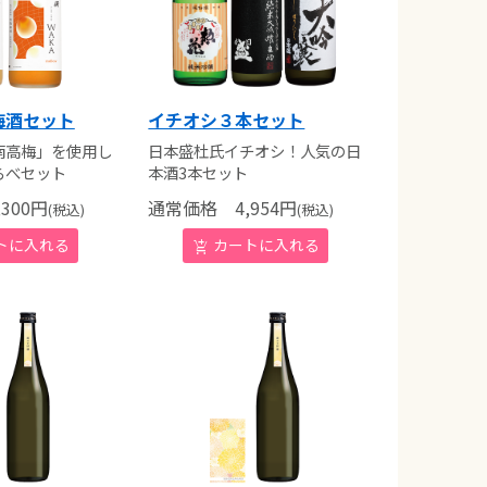
熟梅酒セット
イチオシ３本セット
南高梅」を使用し
日本盛杜氏イチオシ！人気の日
らべセット
本酒3本セット
300
円
通常価格
4,954
円
(税込)
(税込)