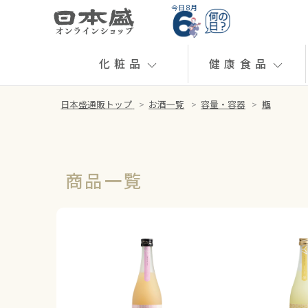
今日 8月
化粧品
健康食品
日本盛通販トップ
>
お酒一覧
>
容量・容器
>
瓶
商品一覧