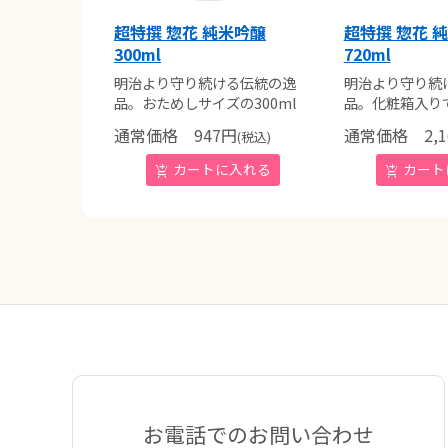
超特撰 惣花 純米吟醸
超特撰 惣花 
300ml
720ml
明治より守り続ける伝統の逸
明治より守り続
品。おためしサイズの300ml
品。化粧箱入り
通常価格
947
円
通常価格
2,1
(税込)
お電話でのお問い合わせ