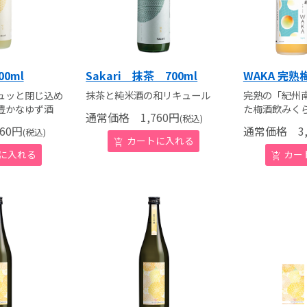
00ml
Sakari 抹茶 700ml
WAKA 完
ュッと閉じ込め
抹茶と純米酒の和リキュール
完熟の「紀州
豊かなゆず酒
た梅酒飲みく
通常価格
1,760
円
(税込)
60
円
通常価格
3,
(税込)