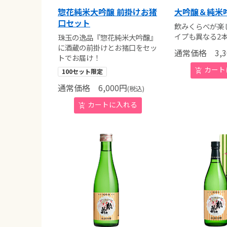
惣花純米大吟醸 前掛けお猪
大吟醸＆純米
口セット
飲みくらべが楽
イプも異なる2
珠玉の逸品『惣花純米大吟醸』
に酒蔵の前掛けとお猪口をセッ
通常価格
3,3
トでお届け！
100セット限定
通常価格
6,000
円
(税込)