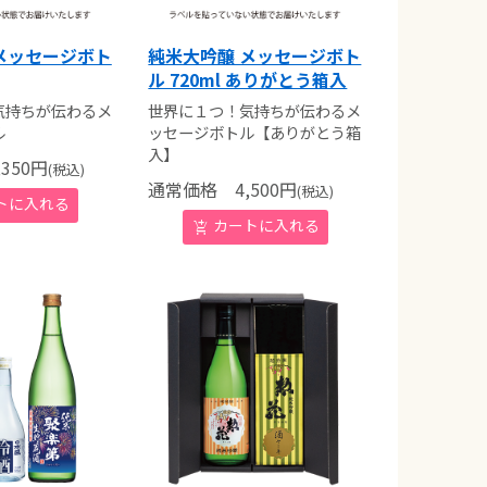
メッセージボト
純米大吟醸 メッセージボト
ル 720ml ありがとう箱入
気持ちが伝わるメ
世界に１つ！気持ちが伝わるメ
ル
ッセージボトル【ありがとう箱
入】
350
円
(税込)
通常価格
4,500
円
(税込)