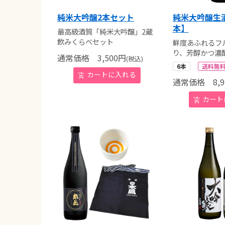
純米大吟醸2本セット
純米大吟醸生酒 
本】
最高級酒質「純米大吟醸」2蔵
飲みくらべセット
鮮度あふれるフ
り、芳醇かつ濃
通常価格
3,500
円
(税込)
6本
送料無
通常価格
8,9