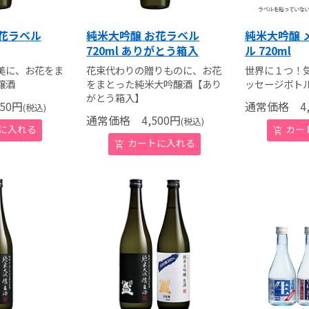
花ラベル
純米大吟醸 お花ラベル
純米大吟醸 
720ml ありがとう箱入
ル 720ml
美に、お花をま
花束代わりの贈りものに、お花
世界に１つ！
醸酒
をまとった純米大吟醸酒【あり
ッセージボト
がとう箱入】
50
円
通常価格
4,
(税込)
通常価格
4,500
円
(税込)