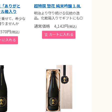
ml「ありがと
超特撰 惣花 純米吟醸 1.8L
ナル箱入り
明治より守り続ける伝統の逸
品。化粧箱入りでギフトにも◎
を乗せて、希少な
贈りませんか
通常価格
4,142
円
(税込)
570
円
(税込)