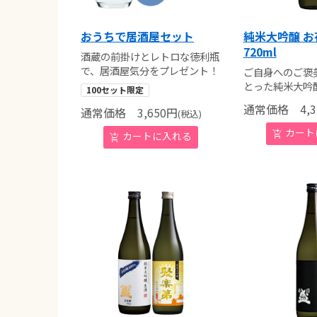
おうちで居酒屋セット
純米大吟醸 お
720ml
酒蔵の前掛けとレトロな徳利瓶
で、居酒屋気分をプレゼント！
ご自身へのご褒
とった純米大吟
100セット限定
通常価格
4,3
通常価格
3,650
円
(税込)