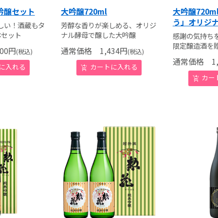
吟醸セット
大吟醸720ml
大吟醸720
う」オリジ
しい！酒蔵もタ
芳醇な香りが楽しめる、オリジ
本セット
ナル酵母で醸した大吟醸
感謝の気持ち
限定醸造酒を
00
円
通常価格
1,434
円
(税込)
(税込)
通常価格
1,