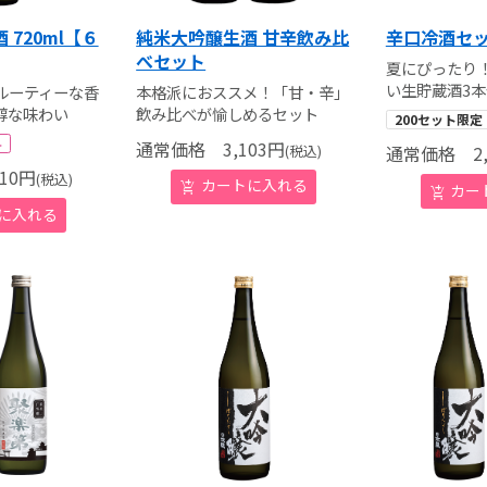
720ml【６
純米大吟醸生酒 甘辛飲み比
辛口冷酒セ
べセット
夏にぴったり
い生貯蔵酒3
ルーティーな香
本格派におススメ！「甘・辛」
醇な味わい
飲み比べが愉しめるセット
200セット限定
料
通常価格
3,103
円
(税込)
通常価格
2,
10
円
(税込)