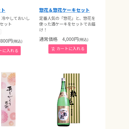
ット
惣花＆惣花ケーキセット
！冷やしておいし
定番人気の「惣花」と、惣花を
本セット
使った酒ケーキをセットでお届
け！
通常価格
4,000
円
(税込)
800
円
(税込)