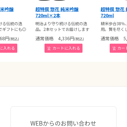
純米吟醸
超特撰 惣花 純米吟醸
超特撰 惣花
720ml×2本
720ml
ける伝統の逸
明治より守り続ける伝統の逸
精米歩合38％
でギフトにも◎
品。2本セットでお届けします
用。贅を尽く
68
円
通常価格
4,336
円
通常価格
5,
(税込)
(税込)
WEBからのお問い合わせ