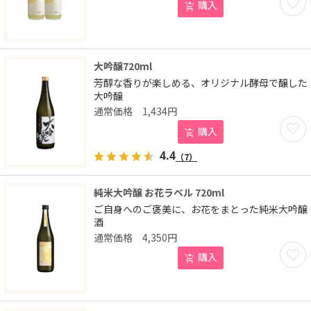
購入
大吟醸720ml
芳醇な香りが楽しめる、オリジナル酵母で醸した
大吟醸
1,434
円
お気に
購入
4.4
（7）
純米大吟醸 お花ラベル 720ml
ご自身へのご褒美に、お花をまとった純米大吟醸
酒
4,350
円
お気に
購入