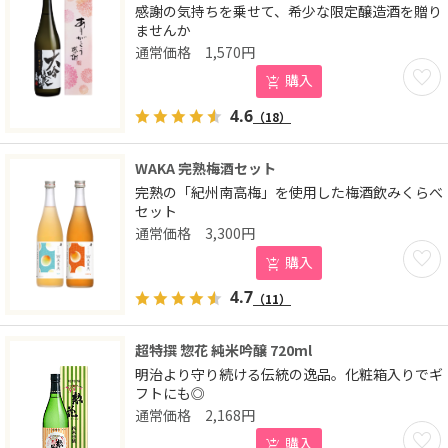
感謝の気持ちを乗せて、希少な限定醸造酒を贈り
ませんか
1,570
円
お気に
購入
4.6
（18）
WAKA 完熟梅酒セット
完熟の「紀州南高梅」を使用した梅酒飲みくらべ
セット
3,300
円
お気に
購入
4.7
（11）
超特撰 惣花 純米吟醸 720ml
明治より守り続ける伝統の逸品。化粧箱入りでギ
フトにも◎
2,168
円
お気に
購入