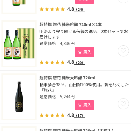
4.8
（24）
超特撰 惣花 純米吟醸 720ml×2本
明治より守り続ける伝統の逸品。2本セットでお
届けします
4,336
円
お気に
購入
4.8
（20）
超特撰 惣花 純米大吟醸 720ml
精米歩合38％、山田錦100％使用。贅を尽くした
『惣花』
5,244
円
お気に
購入
4.8
（17）
超特撰 惣花 純米大吟醸 720ml【木箱入】