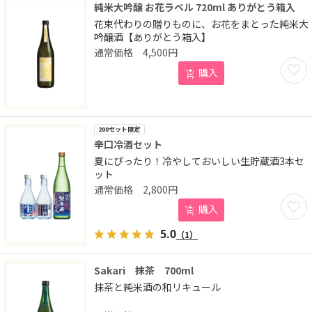
純米大吟醸 お花ラベル 720ml ありがとう箱入
花束代わりの贈りものに、お花をまとった純米大
吟醸酒【ありがとう箱入】
4,500
円
お気に
購入
200セット限定
辛口冷酒セット
夏にぴったり！冷やしておいしい生貯蔵酒3本セ
ット
2,800
円
お気に
購入
5.0
（1）
Sakari 抹茶 700ml
抹茶と純米酒の和リキュール