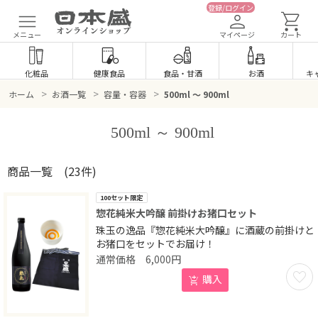
登録/ログイン
メニュー
マイページ
カート
化粧品
健康食品
食品
・
甘酒
お酒
キ
>
>
>
ホーム
お酒一覧
容量・容器
500ml ～ 900ml
500ml ～ 900ml
商品一覧
(23件)
100セット限定
惣花純米大吟醸 前掛けお猪口セット
珠玉の逸品『惣花純米大吟醸』に酒蔵の前掛けと
お猪口をセットでお届け！
6,000
円
お気に
購入