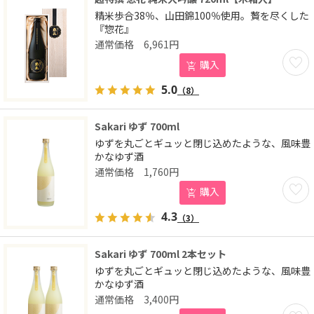
精米歩合38％、山田錦100％使用。贅を尽くした
『惣花』
6,961
円
お気に
購入
5.0
（8）
Sakari ゆず 700ml
ゆずを丸ごとギュッと閉じ込めたような、風味豊
かなゆず酒
1,760
円
お気に
購入
4.3
（3）
Sakari ゆず 700ml 2本セット
ゆずを丸ごとギュッと閉じ込めたような、風味豊
かなゆず酒
3,400
円
お気に