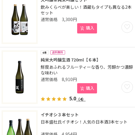
飲みくらべが楽しい！酒蔵もタイプも異なる2本
セット
3,300
円
お気に
購入
送料無料
6本
純米大吟醸生酒 720ml【６本】
鮮度あふれるフルーティーな香り、芳醇かつ濃醇
な味わい
8,910
円
お気に
購入
5.0
（4）
イチオシ３本セット
日本盛杜氏イチオシ！人気の日本酒3本セット
4,954
円