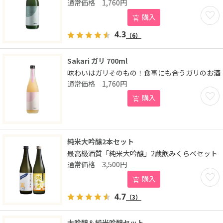
1,760
円
お気に
購入
4.3
（6）
Sakari ガリ 700ml
味わいはガリそのもの！食事にも合うガリのお酒
1,760
円
お気に
購入
純米大吟醸2本セット
最高級酒質「純米大吟醸」2蔵飲みくらべセット
3,500
円
お気に
購入
4.7
（3）
大吟醸＆純米吟醸セット