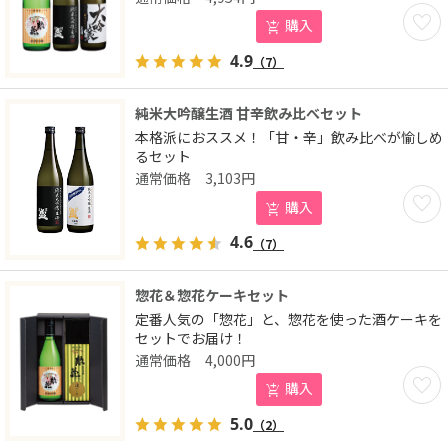
お気に
購入
4.9
（7）
純米大吟醸生酒 甘辛飲み比べセット
本格派におススメ！「甘・辛」飲み比べが愉しめ
るセット
3,103
円
お気に
購入
4.6
（7）
惣花＆惣花ケーキセット
定番人気の「惣花」と、惣花を使った酒ケーキを
セットでお届け！
4,000
円
お気に
購入
5.0
（2）