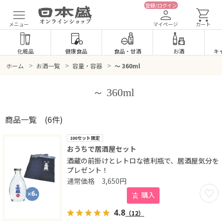
登録/ログイン
メニュー
マイページ
カート
化粧品
健康食品
食品
・
甘酒
お酒
キ
>
>
>
ホーム
お酒一覧
容量・容器
～ 360ml
～ 360ml
商品一覧
(6件)
100セット限定
おうちで居酒屋セット
酒蔵の前掛けとレトロな徳利瓶で、居酒屋気分を
プレゼント！
3,650
円
お気に
購入
4.8
（12）