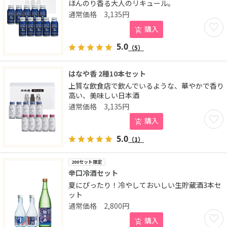
ほんのり香る大人のリキュール。
3,135
円
お気に
購入
5.0
（5）
はなや香 2種10本セット
上質な飲食店で飲んでいるような、華やかで香り
高い、美味しい日本酒
3,135
円
お気に
購入
5.0
（1）
200セット限定
辛口冷酒セット
夏にぴったり！冷やしておいしい生貯蔵酒3本セ
ット
2,800
円
お気に
購入