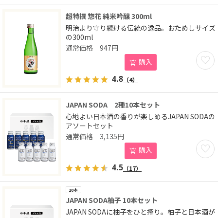
超特撰 惣花 純米吟醸 300ml
明治より守り続ける伝統の逸品。おためしサイズ
の300ml
947
円
お気に
購入
4.8
（4）
JAPAN SODA 2種10本セット
心地よい日本酒の香りが楽しめるJAPAN SODAの
アソートセット
3,135
円
お気に
購入
4.5
（17）
10本
JAPAN SODA柚子 10本セット
JAPAN SODAに柚子をひと搾り。柚子と日本酒が