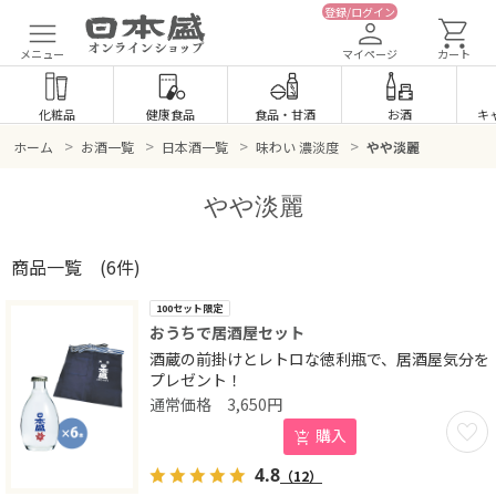
登録/ログイン
メニュー
マイページ
カート
化粧品
健康食品
食品
・
甘酒
お酒
キ
>
>
>
>
ホーム
お酒一覧
日本酒一覧
味わい 濃淡度
やや淡麗
やや淡麗
商品一覧
(6件)
100セット限定
おうちで居酒屋セット
酒蔵の前掛けとレトロな徳利瓶で、居酒屋気分を
プレゼント！
3,650
円
お気に
購入
4.8
（12）