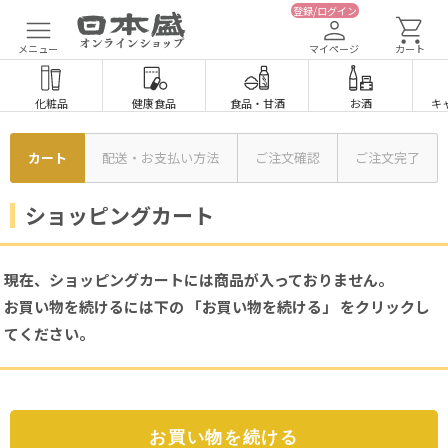
登録/ログイン
メニュー
マイページ
カート
化粧品
健康食品
食品
・
甘酒
お酒
キ
カート
配送・お支払い方法
ご注文確認
ご注文完了
ショッピングカート
現在、ショッピングカートには商品が入っておりません。
お買い物を続けるには下の 「お買い物を続ける」 をクリックし
てください。