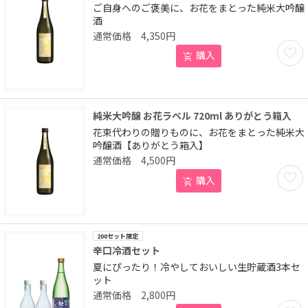
ご自身へのご褒美に、お花をまとった純米大吟醸
酒
4,350
円
お気に
購入
純米大吟醸 お花ラベル 720ml ありがとう箱入
花束代わりの贈りものに、お花をまとった純米大
吟醸酒【ありがとう箱入】
4,500
円
お気に
購入
200セット限定
辛口冷酒セット
夏にぴったり！冷やしておいしい生貯蔵酒3本セ
ット
2,800
円
お気に