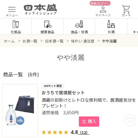
登録/ログイン
メニュー
マイページ
カート
化粧品
健康食品
食品
・
甘酒
お酒
キ
>
>
>
>
ホーム
お酒一覧
日本酒一覧
味わい 濃淡度
やや淡麗
やや淡麗
商品一覧
(6件)
100セット限定
おうちで居酒屋セット
酒蔵の前掛けとレトロな徳利瓶で、居酒屋気分を
プレゼント！
3,650
円
お気に
購入
4.8
（12）