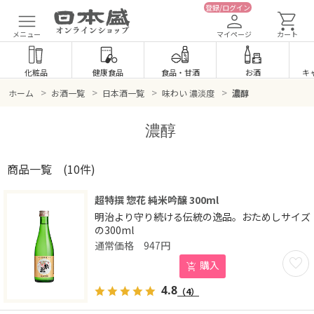
登録/ログイン
メニュー
マイページ
カート
化粧品
健康食品
食品
・
甘酒
お酒
キ
>
>
>
>
ホーム
お酒一覧
日本酒一覧
味わい 濃淡度
濃醇
濃醇
商品一覧
(10件)
超特撰 惣花 純米吟醸 300ml
明治より守り続ける伝統の逸品。おためしサイズ
の300ml
947
円
お気に
購入
4.8
（4）