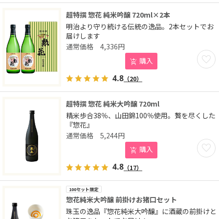
超特撰 惣花 純米吟醸 720ml×2本
明治より守り続ける伝統の逸品。2本セットでお
届けします
4,336
円
お気に
購入
4.8
（20）
超特撰 惣花 純米大吟醸 720ml
精米歩合38％、山田錦100％使用。贅を尽くした
『惣花』
5,244
円
お気に
購入
4.8
（17）
100セット限定
惣花純米大吟醸 前掛けお猪口セット
珠玉の逸品『惣花純米大吟醸』に酒蔵の前掛けと