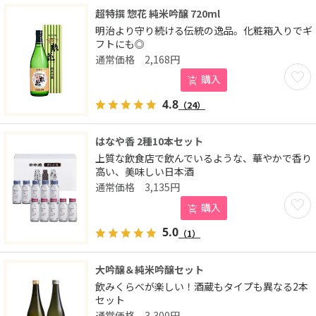
超特撰 惣花 純米吟醸 720ml
明治より守り続ける伝統の逸品。化粧箱入りでギ
フトにも◎
2,168
円
お気に
購入
4.8
（24）
はなや香 2種10本セット
上質な飲食店で飲んでいるような、華やかで香り
高い、美味しい日本酒
3,135
円
お気に
購入
5.0
（1）
大吟醸＆純米吟醸セット
飲みくらべが楽しい！酒蔵もタイプも異なる2本
セット
3,300
円