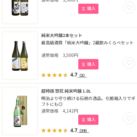
お気に
購入
純米大吟醸2本セット
最高級酒質「純米大吟醸」2蔵飲みくらべセット
3,500
円
お気に
購入
4.7
（3）
超特撰 惣花 純米吟醸 1.8L
明治より守り続ける伝統の逸品。化粧箱入りでギ
フトにも◎
4,142
円
お気に
購入
4.7
（39）