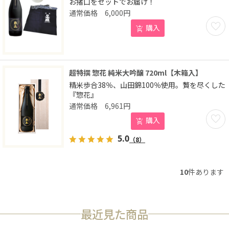
お猪口をセットでお届け！
6,000
円
お気に
購入
超特撰 惣花 純米大吟醸 720ml【木箱入】
精米歩合38％、山田錦100％使用。贅を尽くした
『惣花』
6,961
円
お気に
購入
5.0
（8）
10
件あります
最近見た商品