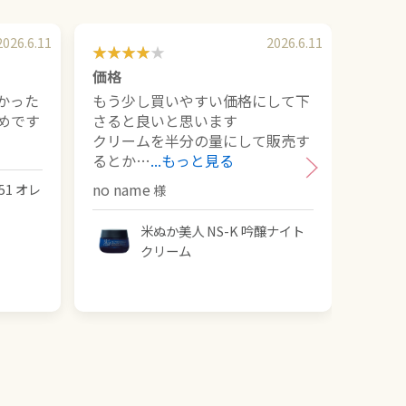
2026.6.11
2026.6.11
価格
手軽
かった
もう少し買いやすい価格にして下
お風
めです
さると良いと思います
いて
クリームを半分の量にして販売す
ックも
るとか…
...もっと見る
こん
no name
1 オレ
米ぬか美人 NS-K 吟醸ナイト
クリーム