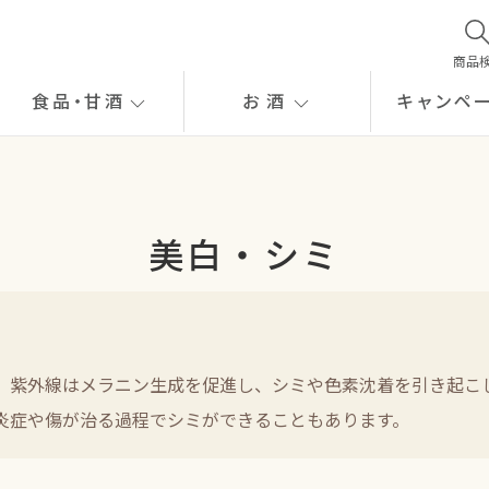
商品
食品
・
甘酒
お酒
キャンペ
美白・シミ
。紫外線はメラニン生成を促進し、シミや色素沈着を引き起こ
炎症や傷が治る過程でシミができることもあります。