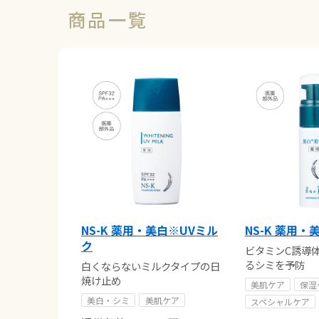
商品一覧
NS-K 薬用・美白※UVミル
NS-K 薬用
ク
ビタミンC誘導
るシミを予防
白くならないミルクタイプの日
焼け止め
美肌ケア
保湿
美白・シミ
美肌ケア
スペシャルケア