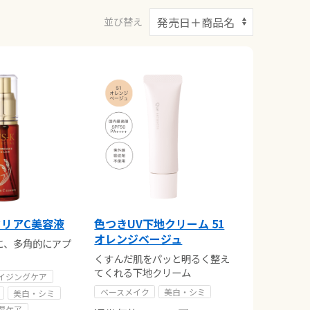
並び替え
リアC美容液
色つきUV下地クリーム 51
オレンジベージュ
に、多角的にアプ
くすんだ肌をパッと明るく整え
てくれる下地クリーム
イジングケア
ベースメイク
美白・シミ
美白・シミ
湿ケア