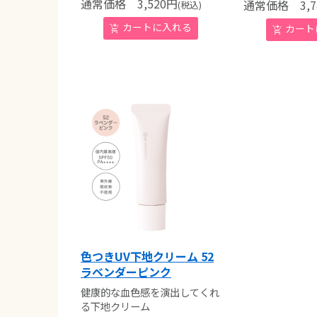
通常価格
3,520
円
通常価格
3,7
(税込)
色つきUV下地クリーム 52
ラベンダーピンク
健康的な血色感を演出してくれ
る下地クリーム