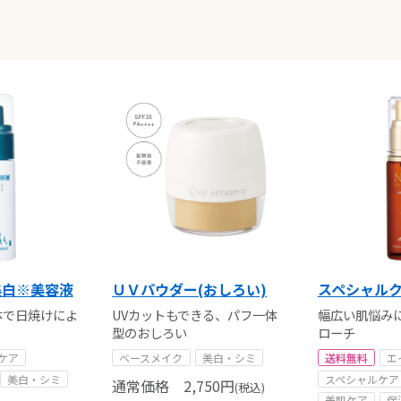
・美白※美容液
ＵＶパウダー(おしろい)
スペシャルク
体で日焼けによ
UVカットもできる、パフ一体
幅広い肌悩み
型のおしろい
ローチ
ケア
ベースメイク
美白・シミ
送料無料
エ
美白・シミ
スペシャルケア
通常価格
2,750
円
(税込)
美肌ケア
保