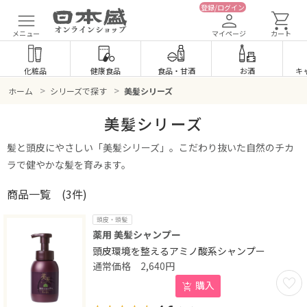
登録/ログイン
メニュー
マイページ
カート
化粧品
健康食品
食品
・
甘酒
お酒
キ
>
>
ホーム
シリーズで探す
美髪シリーズ
美髪シリーズ
髪と頭皮にやさしい「美髪シリーズ」。
こだわり抜いた自然のチカ
ラで健やかな髪を育みます。
商品一覧
(3件)
頭皮・頭髪
薬用 美髪シャンプー
頭皮環境を整えるアミノ酸系シャンプー
2,640
円
お気に
購入