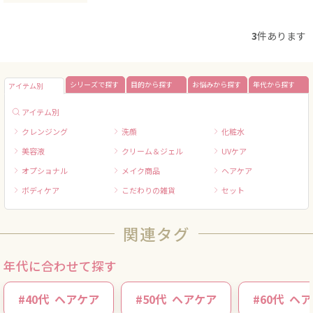
3
件あります
シリーズで探す
目的から探す
お悩みから探す
年代から探す
アイテム別
アイテム別
クレンジング
洗顔
化粧水
美容液
クリーム＆ジェル
UVケア
オプショナル
メイク商品
ヘアケア
ボディケア
こだわりの雑貨
セット
関連タグ
年代に合わせて探す
#
40代
ヘアケア
#
50代
ヘアケア
#
60代
ヘア