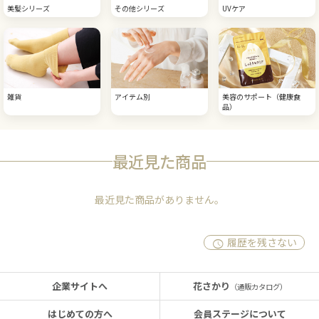
美髪シリーズ
その他シリーズ
UVケア
雑貨
アイテム別
美容のサポート（健康食
品）
最近見た商品
最近見た商品がありません。
履歴を残さない
企業サイトへ
花さかり
（通販カタログ）
はじめての方へ
会員ステージについて