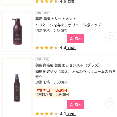
4.6
（38）
頭皮・頭髪
薬用 美髪トリートメント
ハリとコシを与え、ボリューム感アップ
2,640
円
お気に
購入
4.3
（16）
頭皮・頭髪
薬用育毛剤 美髪エッセンス＋（プラス）
頭皮を健やかに整え、ふんわりボリュームのある
髪へ
6,600
円
4,620
円
定期初回
5,940
円
2回目以降
お気に
購入
4.1
（29）