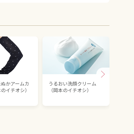
米ぬかアームカ
うるおい洗顔クリーム
NS-
本のイチオシ）
（岡本のイチオシ）
美容
シ）