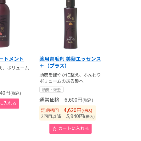
リートメント
薬用育毛剤 美髪エッセンス
＋（プラス）
え、ボリューム
頭皮を健やかに整え、ふんわり
ボリュームのある髪へ
頭皮・頭髪
40
円
(税込)
通常価格
6,600
円
(税込)
4,620
円
定期初回
(税込)
5,940
円
2回目以降
(税込)