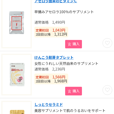
アセロラ由来のビタミンＣ
早摘みアセロラ100％のサプリメント
1,490
円
1,043
円
定期初回
1,312
円
2回目以降
お気に
購入
けんこう胚芽タブレット
女性にうれしい天然由来のサプリメント
2,236
円
1,566
円
定期初回
1,968
円
2回目以降
お気に
購入
しっとりセラミド
美容サプリメントで肌のうるおいをサポート