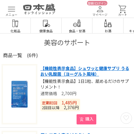
登録/ログイン
メニュー
マイページ
カート
化粧品
健康食品
食品
・
甘酒
お酒
キ
美容のサポート
商品一覧
(6件)
【機能性表示食品】シュワッと健康サプリ うる
おい乳酸菌（ヨーグルト風味）
【機能性表示食品】1日1粒、舐めるだけのサプ
リメント！
2,700
円
1,485
円
定期初回
2,376
円
2回目以降
お気に
購入