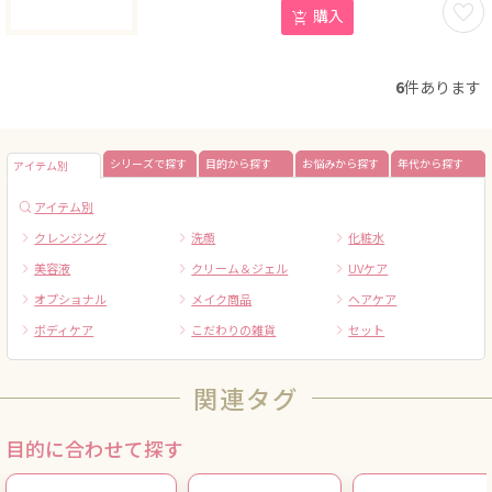
お気に
購入
6
件あります
シリーズで探す
目的から探す
お悩みから探す
年代から探す
アイテム別
アイテム別
クレンジング
洗顔
化粧水
美容液
クリーム＆ジェル
UVケア
オプショナル
メイク商品
ヘアケア
ボディケア
こだわりの雑貨
セット
関連タグ
目的に合わせて探す