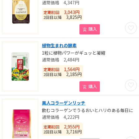
4,347
円
3,043
円
定期初回
3,825
円
2回目以降
お気に
購入
植物生まれの酵素
1粒に植物パワーがギュッと凝縮
2,484
円
1,564
円
定期初回
2,185
円
2回目以降
お気に
購入
美人コラーゲンリッチ
飲むコラーゲンでうるおいとハリのある毎日に
4,222
円
2,955
円
定期初回
3,716
円
2回目以降