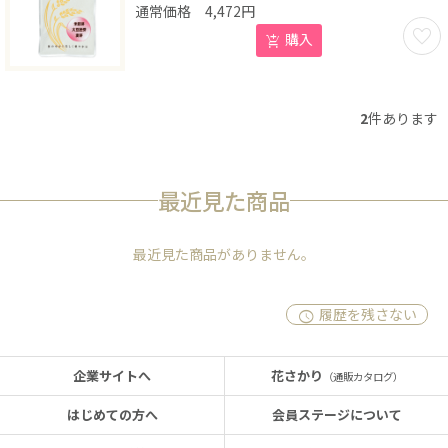
4,472
円
お気に
購入
2
件あります
最近見た商品
最近見た商品がありません。
履歴を残さない
企業サイトへ
花さかり
（通販カタログ）
はじめての方へ
会員ステージについて