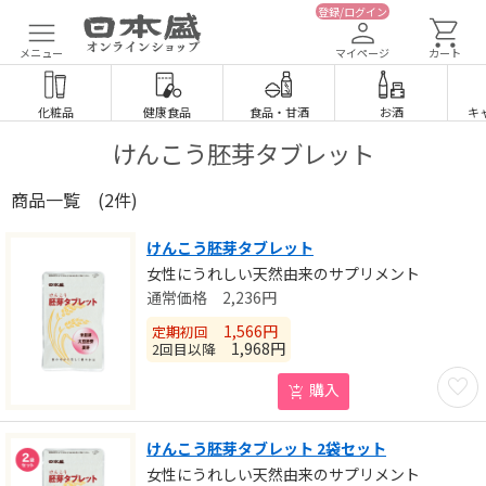
登録/ログイン
メニュー
マイページ
カート
化粧品
健康食品
食品
・
甘酒
お酒
キ
けんこう胚芽タブレット
商品一覧
(2件)
けんこう胚芽タブレット
女性にうれしい天然由来のサプリメント
2,236
円
1,566
円
定期初回
1,968
円
2回目以降
お気に
購入
けんこう胚芽タブレット 2袋セット
女性にうれしい天然由来のサプリメント