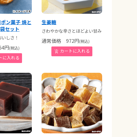
ポン菓子 焼と
生姜糖
2袋セット
さわやかな辛さとほどよい甘み
おいしさ！
通常価格
972
円
(税込)
4
円
(税込)