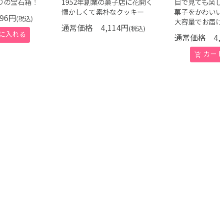
りの宝石箱！
1952年創業の菓子店に花開く
目で見ても楽
懐かしくて素朴なクッキー
菓子をかわい
96
円
(税込)
大容量でお届
通常価格
4,114
円
(税込)
通常価格
4,