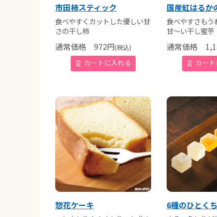
市田柿スティック
国産紅はるか
食べやすくカットした優しい甘
食べやすさもう
さの干し柿
甘～い干し蜜芋
通常価格
972
円
通常価格
1,1
(税込)
惣花ケーキ
6種のひとく