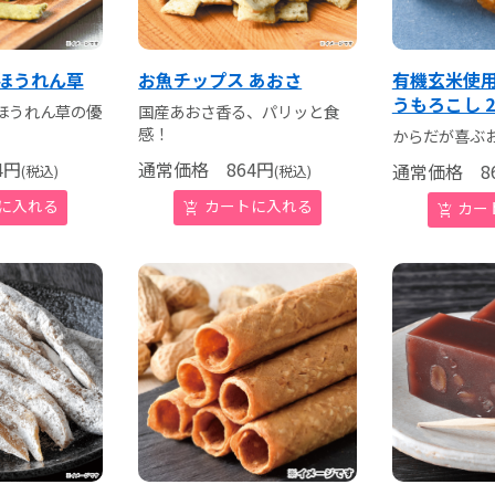
 ほうれん草
お魚チップス あおさ
有機玄米使用
うもろこし 
ほうれん草の優
国産あおさ香る、パリッと食
感！
からだが喜ぶ
4
円
通常価格
864
円
通常価格
86
(税込)
(税込)