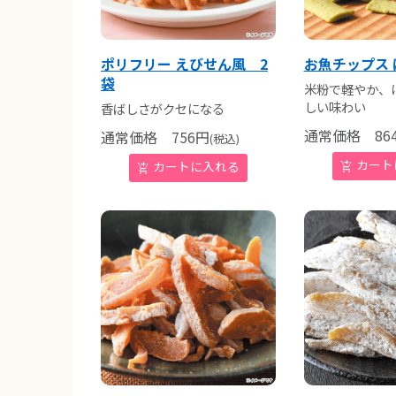
ポリフリー えびせん風 2
お魚チップス
袋
米粉で軽やか、
しい味わい
香ばしさがクセになる
通常価格
86
通常価格
756
円
(税込)