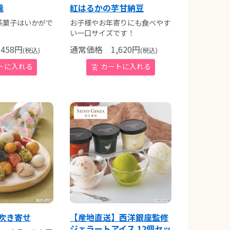
羹
紅はるかの芋甘納豆
茶菓子はいかがで
お子様やお年寄りにも食べやす
い一口サイズです！
458
円
通常価格
1,620
円
(税込)
(税込)
吹き寄せ
【産地直送】西洋銀座監修
ジェラートアイス 12個セッ