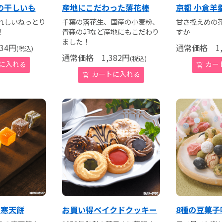
の干しいも
産地にこだわった落花棒
京都 小倉羊
れしいねっとり
千葉の落花生、国産の小麦粉、
甘さ控えめの
！
青森の卵など産地にもこだわり
すか
ました！
34
円
通常価格
1,
(税込)
通常価格
1,382
円
(税込)
ち寒天餅
お買い得ベイクドクッキー
8種の豆菓子