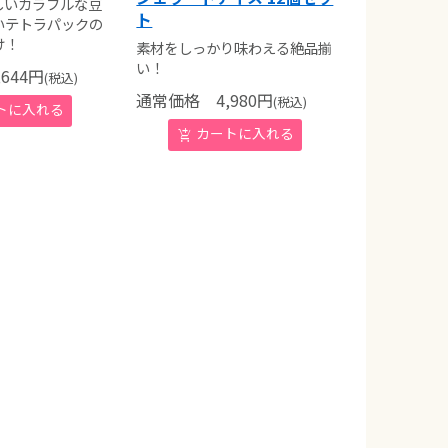
しいカラフルな豆
ト
いテトラパックの
け！
素材をしっかり味わえる絶品揃
い！
644
円
(税込)
通常価格
4,980
円
(税込)