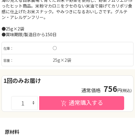
海の見える自家農場で育てたお米や野菜を使用し、野菜ソムリエが作
ったヒット商品。米粉マカロニをクセのない米油で揚げてカリポリ食
感に仕上げたお米スナック。やみつきになるおいしさです。グルテ
ン・アレルゲンフリー。
●25g×2袋
●賞味期限/製造日から150日
○
在庫：
25g×2袋
容量：
1回のみお届け
756
通常価格
円
(税込)
通常購入する
原材料