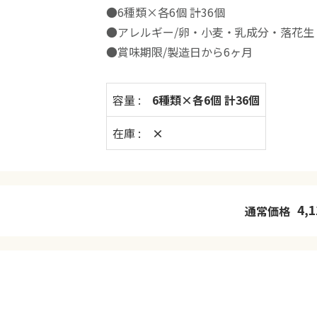
●6種類×各6個 計36個
●アレルギー/卵・小麦・乳成分・落花
●賞味期限/製造日から6ヶ月
容量 :
6種類×各6個 計36個
在庫 :
×
4,1
通常価格