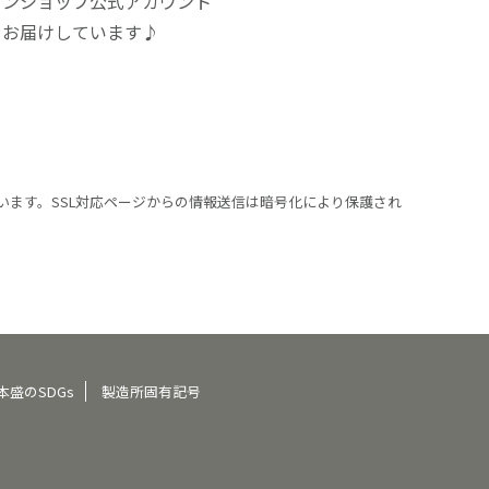
インショップ公式アカウント
をお届けしています♪
います。SSL対応ページからの情報送信は暗号化により保護され
本盛のSDGs
製造所固有記号