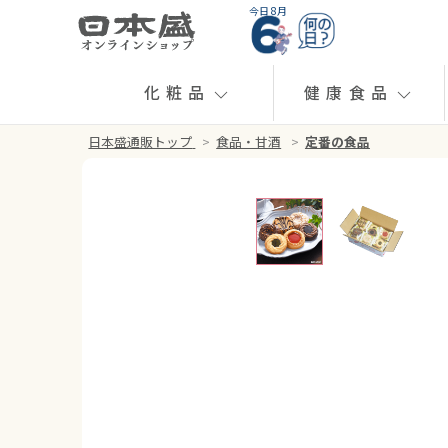
今日 8月
化粧品
健康食品
日本盛通販トップ
>
食品・甘酒
>
定番の食品