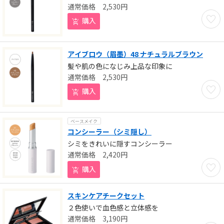
2,530
円
お気に
購入
アイブロウ（眉墨）48 ナチュラルブラウン
髪や肌の色になじみ上品な印象に
2,530
円
お気に
購入
ベースメイク
コンシーラー（シミ隠し）
シミをきれいに隠すコンシーラー
2,420
円
お気に
購入
スキンケアチークセット
２色使いで血色感と立体感を
3,190
円