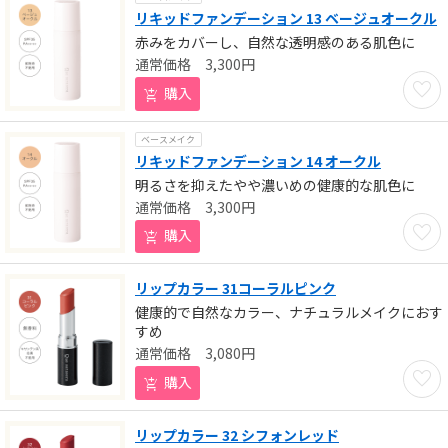
リキッドファンデーション 13 ベージュオークル
赤みをカバーし、自然な透明感のある肌色に
3,300
円
お気に
購入
ベースメイク
リキッドファンデーション 14 オークル
明るさを抑えたやや濃いめの健康的な肌色に
3,300
円
お気に
購入
リップカラー 31コーラルピンク
健康的で自然なカラー、ナチュラルメイクにおす
すめ
3,080
円
お気に
購入
リップカラー 32 シフォンレッド