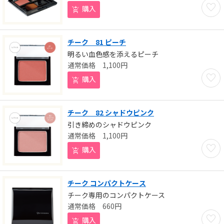
お気に
購入
チーク 81 ピーチ
明るい血色感を添えるピーチ
1,100
円
お気に
購入
チーク 82 シャドウピンク
引き締めのシャドウピンク
1,100
円
お気に
購入
チーク コンパクトケース
チーク専用のコンパクトケース
660
円
お気に
購入