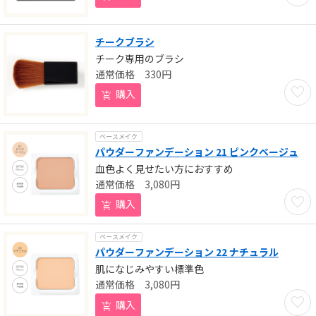
チークブラシ
チーク専用のブラシ
330
円
お気に
購入
ベースメイク
パウダーファンデーション 21 ピンクベージュ
血色よく見せたい方におすすめ
3,080
円
お気に
購入
ベースメイク
パウダーファンデーション 22 ナチュラル
肌になじみやすい標準色
3,080
円
お気に
購入