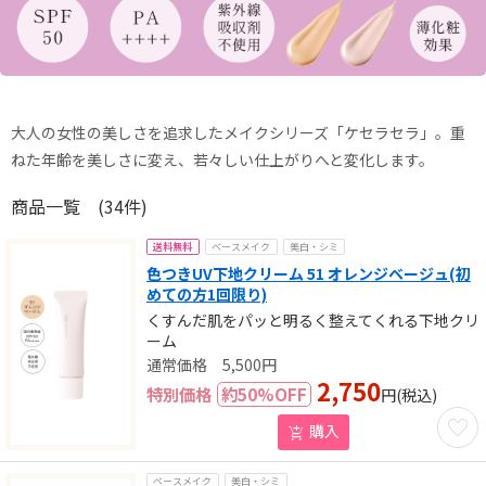
大人の女性の美しさを追求したメイクシリーズ「ケセラセラ」。
重
ねた年齢を美しさに変え、若々しい仕上がりへと変化します。
商品一覧
(34件)
送料無料
ベースメイク
美白・シミ
色つきUV下地クリーム 51 オレンジベージュ(初
めての方1回限り)
くすんだ肌をパッと明るく整えてくれる下地クリ
ーム
5,500
円
2,750
特別価格
約
50
%OFF
円
(税込)
お気に
購入
ベースメイク
美白・シミ