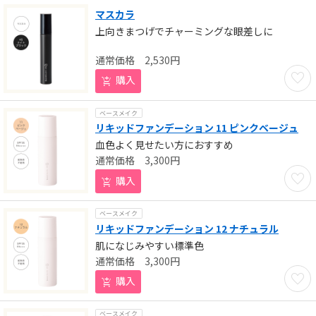
マスカラ
上向きまつげでチャーミングな眼差しに
2,530
円
お気に
購入
ベースメイク
リキッドファンデーション 11 ピンクベージュ
血色よく見せたい方におすすめ
3,300
円
お気に
購入
ベースメイク
リキッドファンデーション 12 ナチュラル
肌になじみやすい標準色
3,300
円
お気に
購入
ベースメイク