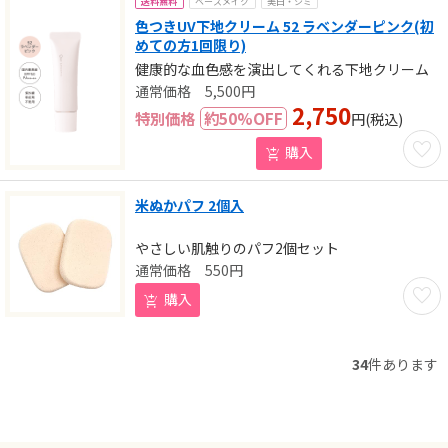
送料無料
ベースメイク
美白・シミ
色つきUV下地クリーム 52 ラベンダーピンク(初
めての方1回限り)
健康的な血色感を演出してくれる下地クリーム
5,500
円
2,750
特別価格
約
50
%OFF
円
(税込)
お気に
購入
米ぬかパフ 2個入
やさしい肌触りのパフ2個セット
550
円
お気に
購入
34
件あります