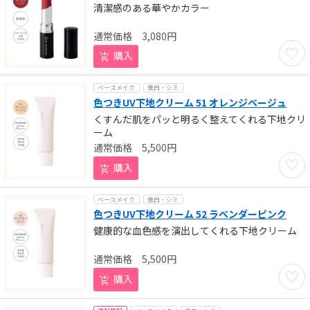
清潔感のある華やかカラー
3,080
円
お気に
購入
ベースメイク
美白・シミ
色つきUV下地クリーム 51 オレンジベージュ
くすんだ肌をパッと明るく整えてくれる下地クリ
ーム
5,500
円
お気に
購入
ベースメイク
美白・シミ
色つきUV下地クリーム 52 ラベンダーピンク
健康的な血色感を演出してくれる下地クリーム
5,500
円
お気に
購入