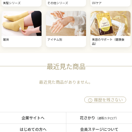
美髪シリーズ
その他シリーズ
UVケア
雑貨
アイテム別
美容のサポート（健康食
品）
最近見た商品
最近見た商品がありません。
履歴を残さない
企業サイトへ
花さかり
（通販カタログ）
はじめての方へ
会員ステージについて