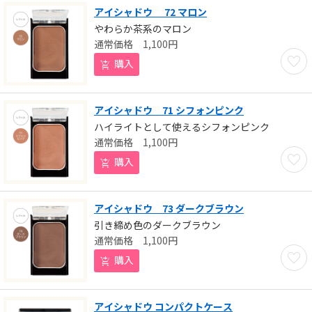
アイシャドウ 72 マロン
やわらか茶系のマロン
1,100
円
お気に
購入
アイシャドウ 71 シフォンピンク
ハイライトとして使えるシフォンピンク
1,100
円
お気に
購入
アイシャドウ 73 ダークブラウン
引き締め色のダークブラウン
1,100
円
お気に
購入
アイシャドウ コンパクトケース