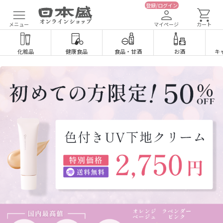
登録/ログイン
メニュー
マイページ
カート
化粧品
健康食品
食品
・
甘酒
お酒
キ