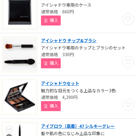
アイシャドウ専用のケース
660
円
お気に
購入
アイシャドウ チップ&ブラシ
アイシャドウ専用のチップとブラシのセット
330
円
お気に
購入
アイシャドウセット
魅力的な目元をつくる上品なカラー3色
4,290
円
お気に
購入
アイブロウ（眉墨）47 シルキーグレー
髪や肌の色になじみ上品な印象に