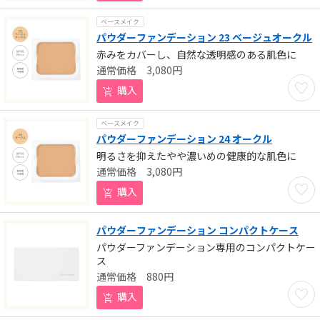
ベースメイク
パウダーファンデーション 23 ベージュオークル
赤みをカバーし、自然な透明感のある肌色に
3,080
円
お気に
購入
ベースメイク
パウダーファンデーション 24 オークル
明るさを抑えたやや濃いめの健康的な肌色に
3,080
円
お気に
購入
パウダーファンデーション コンパクトケース
パウダーファンデーション専用のコンパクトケー
ス
880
円
お気に
購入