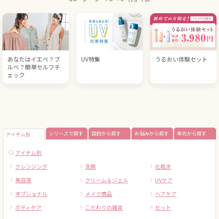
あなたはイエベ？ブ
UV特集
うるおい体験セット
ルべ？簡単セルフチ
ェック
シリーズで探す
目的から探す
お悩みから探す
年代から探す
アイテム別
アイテム別
クレンジング
洗顔
化粧水
美容液
クリーム＆ジェル
UVケア
オプショナル
メイク商品
ヘアケア
ボディケア
こだわりの雑貨
セット