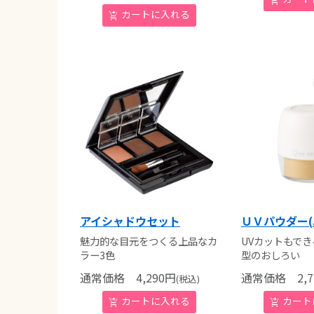
アイシャドウセット
ＵＶパウダー(
魅力的な目元をつくる上品なカ
UVカットもで
ラー3色
型のおしろい
通常価格
4,290
円
通常価格
2,7
(税込)