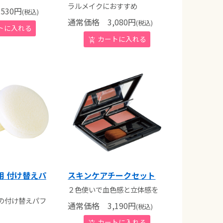
ラルメイクにおすすめ
530
円
(税込)
通常価格
3,080
円
(税込)
用 付け替えパ
スキンケアチークセット
２色使いで血色感と立体感を
の付け替えパフ
通常価格
3,190
円
(税込)