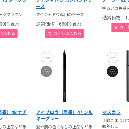
ース
明るい血色感
ークブラウン
アイシャドウ専用のケース
通常価格
1,
00
円
通常価格
660
円
(税込)
(税込)
墨）48 ナチ
アイブロウ（眉墨）47 シル
マスカラ
ン
キーグレー
上向きまつげ
眼差しに
じみ上品な印象
髪や肌の色になじみ上品な印象