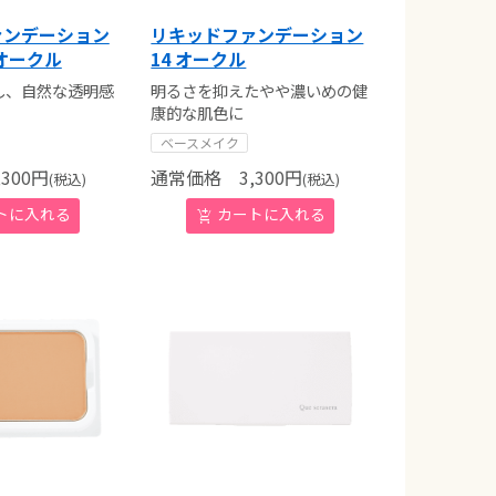
ァンデーション
リキッドファンデーション
ュオークル
14 オークル
し、自然な透明感
明るさを抑えたやや濃いめの健
康的な肌色に
ベースメイク
300
円
通常価格
3,300
円
(税込)
(税込)