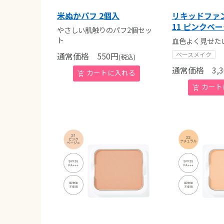
米ぬかパフ 2個入
リキッドファ
11 ピンクベ
やさしい肌触りのパフ2個セッ
ト
血色よく見せた
通常価格
550
円
ベースメイク
(税込)
通常価格
3,3