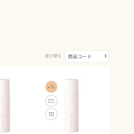
。
。
並び替え