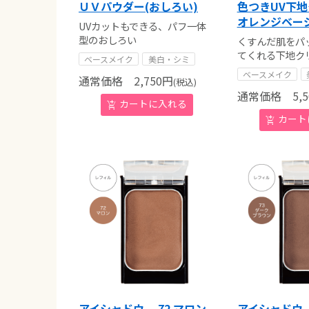
ＵＶパウダー(おしろい)
色つきUV下地
オレンジベー
UVカットもできる、パフ一体
型のおしろい
くすんだ肌をパ
てくれる下地ク
ベースメイク
美白・シミ
ベースメイク
通常価格
2,750
円
(税込)
通常価格
5,5
アイシャドウ 72 マロン
アイシャドウ 