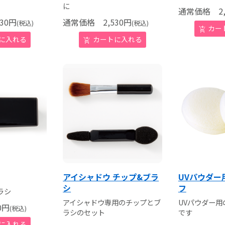
に
通常価格
2,
30
円
通常価格
2,530
円
(税込)
(税込)
アイシャドウ チップ&ブラ
UVパウダー
シ
フ
ラシ
アイシャドウ専用のチップとブ
UVパウダー用
0
円
(税込)
ラシのセット
です