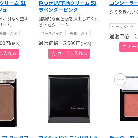
クリーム 51
色つきUV下地クリーム 52
コンシーラ
ジュ
ラベンダーピンク
シミをきれい
ー
ッと明るく整え
健康的な血色感を演出してくれ
リーム
る下地クリーム
ベースメイク
美白・シミ
ベースメイク
美白・シミ
通常価格
2,
00
円
通常価格
5,500
円
(税込)
(税込)
73 ダークブ
アイシャドウ コンパクトケ
チーク 81