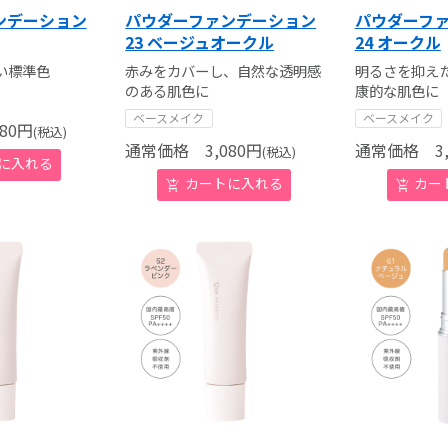
ンデーション
パウダーファンデーション
パウダーフ
23 ベージュオークル
24 オークル
い標準色
赤みをカバーし、自然な透明感
明るさを抑え
のある肌色に
康的な肌色に
ベースメイク
ベースメイク
80
円
(税込)
通常価格
3,080
円
通常価格
3,
(税込)