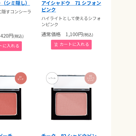
ー（シミ隠し）
アイシャドウ 71 シフォン
ピンク
に隠すコンシーラ
ハイライトとして使えるシフォ
ンピンク
通常価格
1,100
円
(税込)
420
円
(税込)
 ピーチ
チーク 82 シャドウピン