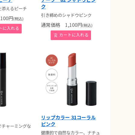
ク
を添えるピーチ
引き締めのシャドウピンク
100
円
(税込)
通常価格
1,100
円
(税込)
リップカラー 31コーラル
ピンク
でチャーミングな
健康的で自然なカラー、ナチュ