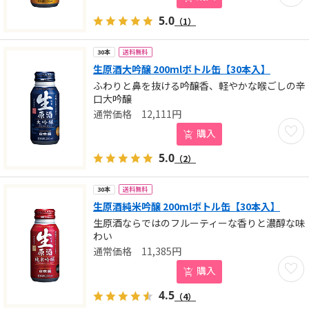
5.0
（1）
送料無料
30本
生原酒大吟醸 200mlボトル缶【30本入】
ふわりと鼻を抜ける吟醸香、軽やかな喉ごしの辛
口大吟醸
12,111
円
お気に
購入
5.0
（2）
送料無料
30本
生原酒純米吟醸 200mlボトル缶【30本入】
生原酒ならではのフルーティーな香りと濃醇な味
わい
11,385
円
お気に
購入
4.5
（4）