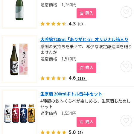
1,760
円
お気に
購入
4.3
（6）
大吟醸720ml「ありがとう」オリジナル箱入り
感謝の気持ちを乗せて、希少な限定醸造酒を贈り
ませんか
1,570
円
お気に
購入
4.6
（18）
生原酒 200mlボトル缶4本セット
4種類の飲みくらべが楽しめる、生原酒おためし
セット
1,554
円
お気に
購入
5.0
（8）