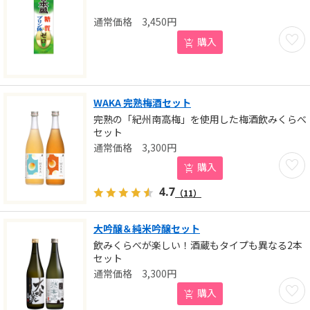
3,450
円
お気に
購入
WAKA 完熟梅酒セット
完熟の「紀州南高梅」を使用した梅酒飲みくらべ
セット
3,300
円
お気に
購入
4.7
（11）
大吟醸＆純米吟醸セット
飲みくらべが楽しい！酒蔵もタイプも異なる2本
セット
3,300
円
お気に
購入