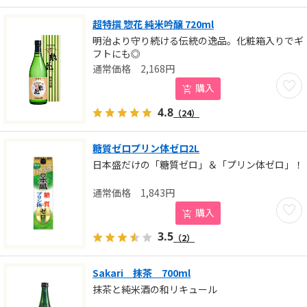
超特撰 惣花 純米吟醸 720ml
明治より守り続ける伝統の逸品。化粧箱入りでギ
フトにも◎
2,168
円
お気に
購入
4.8
（24）
糖質ゼロプリン体ゼロ2L
日本盛だけの「糖質ゼロ」＆「プリン体ゼロ」！
1,843
円
お気に
購入
3.5
（2）
Sakari 抹茶 700ml
抹茶と純米酒の和リキュール