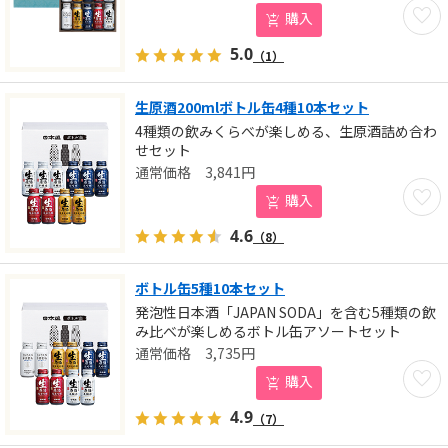
お気に
購入
5.0
（1）
生原酒200mlボトル缶4種10本セット
4種類の飲みくらべが楽しめる、生原酒詰め合わ
せセット
3,841
円
お気に
購入
4.6
（8）
ボトル缶5種10本セット
発泡性日本酒「JAPAN SODA」を含む5種類の飲
み比べが楽しめるボトル缶アソートセット
3,735
円
お気に
購入
4.9
（7）