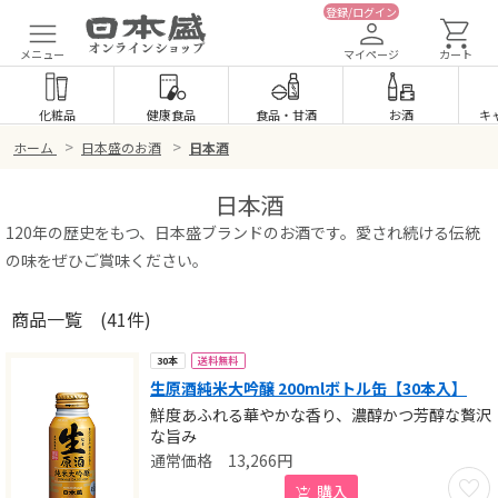
登録/ログイン
メニュー
マイページ
カート
化粧品
健康食品
食品
・
甘酒
お酒
キ
>
>
ホーム
日本盛のお酒
日本酒
日本酒
120年の歴史をもつ、日本盛ブランドのお酒です。愛され続ける伝統
の味をぜひご賞味ください。
商品一覧
(41件)
送料無料
30本
生原酒純米大吟醸 200mlボトル缶【30本入】
鮮度あふれる華やかな香り、濃醇かつ芳醇な贅沢
な旨み
13,266
円
お気に
購入