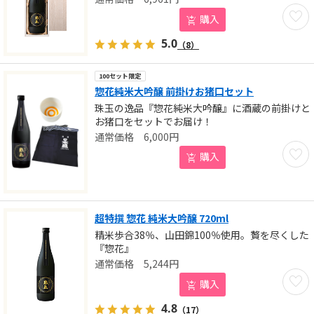
お気に
購入
5.0
（8）
100セット限定
惣花純米大吟醸 前掛けお猪口セット
珠玉の逸品『惣花純米大吟醸』に酒蔵の前掛けと
お猪口をセットでお届け！
6,000
円
お気に
購入
超特撰 惣花 純米大吟醸 720ml
精米歩合38％、山田錦100％使用。贅を尽くした
『惣花』
5,244
円
お気に
購入
4.8
（17）