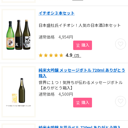
イチオシ３本セット
日本盛杜氏イチオシ！人気の日本酒3本セット
4,954
円
お気に
購入
4.9
（7）
純米大吟醸 メッセージボトル 720ml ありがとう
箱入
世界に１つ！気持ちが伝わるメッセージボトル
【ありがとう箱入】
4,500
円
お気に
購入
純米大吟醸 お花ラベル 720ml ありがとう箱入