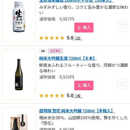
生原酒本醸造 200mlボトル缶【30本入】
みずみずしい香り、コクと旨み豊かな濃厚な味わ
い
9,867
円
お気に
購入
5.0
（2）
送料無料
6本
純米大吟醸生酒 720ml【６本】
鮮度あふれるフルーティーな香り、芳醇かつ濃醇
な味わい
8,910
円
お気に
購入
5.0
（4）
超特撰 惣花 純米大吟醸 720ml【木箱入】
精米歩合38％、山田錦100％使用。贅を尽くした
『惣花』
6,961
円