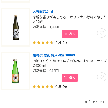
大吟醸720ml
芳醇な香りが楽しめる、オリジナル酵母で醸した
大吟醸
1,434
円
お気に
購入
4.4
（7）
超特撰 惣花 純米吟醸 300ml
明治より守り続ける伝統の逸品。おためしサイズ
の300ml
947
円
お気に
購入
4.8
（4）
41
件あります