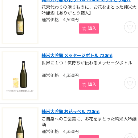
花束代わりの贈りものに、お花をまとった純米大
吟醸酒【ありがとう箱入】
4,500
円
お気に
購入
純米大吟醸 メッセージボトル 720ml
世界に１つ！気持ちが伝わるメッセージボトル
4,350
円
お気に
購入
純米大吟醸 お花ラベル 720ml
ご自身へのご褒美に、お花をまとった純米大吟醸
酒
4,350
円
お気に