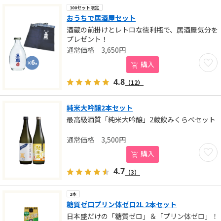
100セット限定
おうちで居酒屋セット
酒蔵の前掛けとレトロな徳利瓶で、居酒屋気分を
プレゼント！
3,650
円
お気に
購入
4.8
（12）
純米大吟醸2本セット
最高級酒質「純米大吟醸」2蔵飲みくらべセット
3,500
円
お気に
購入
4.7
（3）
2本
糖質ゼロプリン体ゼロ2L 2本セット
日本盛だけの「糖質ゼロ」＆「プリン体ゼロ」！