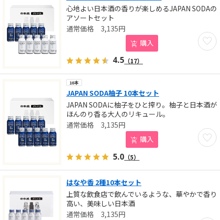
心地よい日本酒の香りが楽しめるJAPAN SODAの
アソートセット
3,135
円
お気に
購入
4.5
（17）
10本
JAPAN SODA柚子 10本セット
JAPAN SODAに柚子をひと搾り。柚子と日本酒が
ほんのり香る大人のリキュール。
3,135
円
お気に
購入
5.0
（5）
はなや香 2種10本セット
上質な飲食店で飲んでいるような、華やかで香り
高い、美味しい日本酒
3,135
円