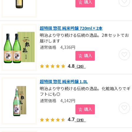
購入
超特撰 惣花 純米吟醸 720ml×2本
明治より守り続ける伝統の逸品。2本セットでお
届けします
4,336
円
お気に
購入
4.8
（20）
超特撰 惣花 純米吟醸 1.8L
明治より守り続ける伝統の逸品。化粧箱入りでギ
フトにも◎
4,142
円
お気に
購入
4.7
（39）