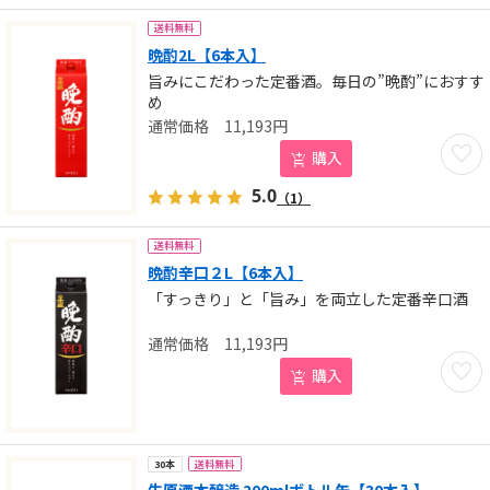
送料無料
晩酌2L【6本入】
旨みにこだわった定番酒。毎日の”晩酌”におすす
め
11,193
円
お気に
購入
5.0
（1）
送料無料
晩酌辛口２L【6本入】
「すっきり」と「旨み」を両立した定番辛口酒
11,193
円
お気に
購入
送料無料
30本