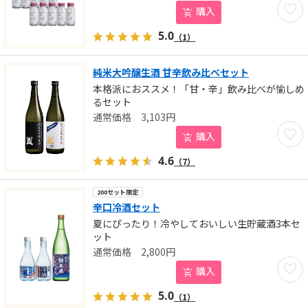
お気に
購入
5.0
（1）
純米大吟醸生酒 甘辛飲み比べセット
本格派におススメ！「甘・辛」飲み比べが愉しめ
るセット
3,103
円
お気に
購入
4.6
（7）
200セット限定
辛口冷酒セット
夏にぴったり！冷やしておいしい生貯蔵酒3本セ
ット
2,800
円
お気に
購入
5.0
（1）