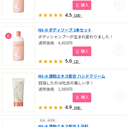
お気に
購入
4.5
（18）
NS-K ボディソープ 2本セット
ボディシャンプーが生まれ変わりました！
4,400
円
お気に
購入
5.0
（2）
NS-K 酒粕エキス配合 ハンドクリーム
目指したのは杜氏の美しい手！
1,980
円
お気に
購入
4.9
（58）
乾燥・敏感肌
NS-K 酒粕エキス配合入浴料