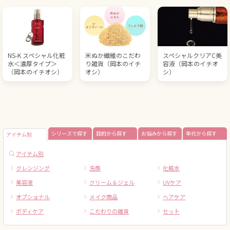
NS-K スペシャル化粧
米ぬか繊維のこだわ
スペシャルクリアC美
水＜濃厚タイプ＞
り雑貨（岡本のイチ
容液（岡本のイチオ
（岡本のイチオシ）
オシ）
シ）
シリーズで探す
目的から探す
お悩みから探す
年代から探す
アイテム別
アイテム別
クレンジング
洗顔
化粧水
美容液
クリーム＆ジェル
UVケア
オプショナル
メイク商品
ヘアケア
ボディケア
こだわりの雑貨
セット