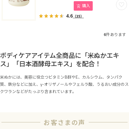
お気に
購入
4.6
（35）
6
件あります
ボディケアアイテム全商品に「米ぬかエキ
ス」「日本酒酵母エキス」を配合！
米ぬかには、美容に役立つビタミンB群やE、カルシウム、タンパク
質、鉄分などに加え、γ-オリザノールやフェルラ酸、うるおい成分のス
クワランなどがたっぷり含まれています。
お客さまの声