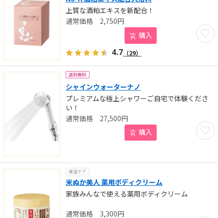
上質な酒粕エキスを新配合！
2,750
円
お気に
購入
4.7
（29）
送料無料
シャインウォーターナノ
プレミアムな極上シャワーご自宅で体験くださ
い！
27,500
円
お気に
購入
保湿ケア
米ぬか美人 薬用ボディクリーム
家族みんなで使える薬用ボディクリーム
3,300
円