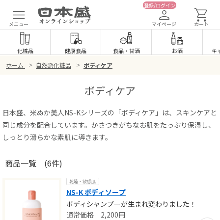
登録/ログイン
メニュー
マイページ
カート
化粧品
健康食品
食品
・
甘酒
お酒
キ
>
>
ホーム
自然派化粧品
ボディケア
ボディケア
日本盛、米ぬか美人NS-Kシリーズの「ボディケア」は、スキンケアと
同じ成分を配合しています。かさつきがちなお肌をたっぷり保湿し、
しっとり滑らかな素肌に導きます。
商品一覧
(6件)
乾燥・敏感肌
NS-K ボディソープ
ボディシャンプーが生まれ変わりました！
2,200
円