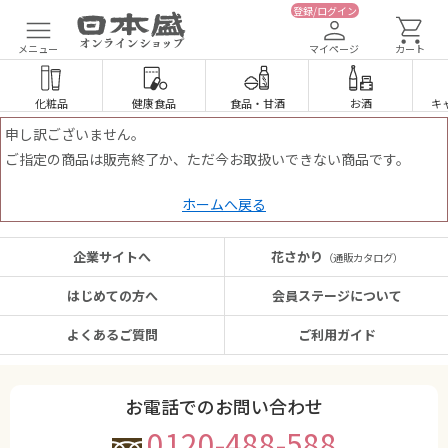
登録/ログイン
メニュー
マイページ
カート
化粧品
健康食品
食品
・
甘酒
お酒
キ
申し訳ございません。
ご指定の商品は販売終了か、ただ今お取扱いできない商品です。
ホームへ戻る
企業サイトへ
花さかり
（通販カタログ）
はじめての方へ
会員ステージについて
よくあるご質問
ご利用ガイド
お電話でのお問い合わせ
0120-488-588