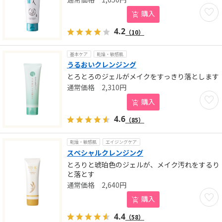
お気に
購入
4.2
（10）
基本ケア
乾燥・敏感肌
うるおいクレンジング
とろとろのジェルがメイクをすっきり落とします
2,310
円
お気に
購入
4.6
（85）
乾燥・敏感肌
エイジングケア
スペシャルクレンジング
とろりと琥珀色のジェルが、メイク汚れをするり
と落とす
2,640
円
お気に
購入
4.4
（58）