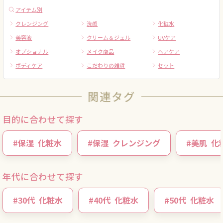
アイテム別
クレンジング
洗顔
化粧水
美容液
クリーム＆ジェル
UVケア
オプショナル
メイク商品
ヘアケア
ボディケア
こだわりの雑貨
セット
関連タグ
目的に合わせて探す
#
保湿
化粧水
#
保湿
クレンジング
#
美肌
化
年代に合わせて探す
#
30代
化粧水
#
40代
化粧水
#
50代
化粧水