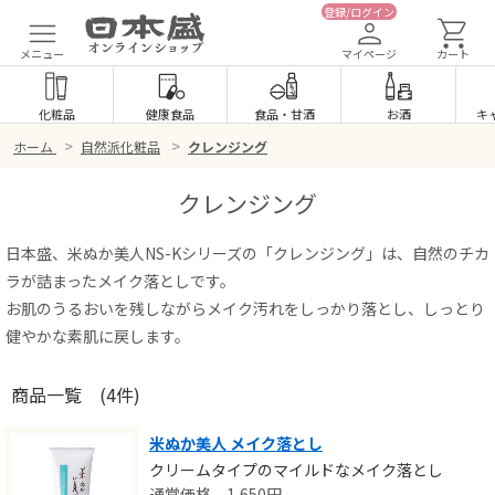
登録/ログイン
メニュー
マイページ
カート
化粧品
健康食品
食品
・
甘酒
お酒
キ
>
>
ホーム
自然派化粧品
クレンジング
クレンジング
日本盛、米ぬか美人NS-Kシリーズの「クレンジング」は、自然のチカ
ラが詰まったメイク落としです。
お肌のうるおいを残しながらメイク汚れをしっかり落とし、しっとり
健やかな素肌に戻します。
商品一覧
(4件)
米ぬか美人 メイク落とし
クリームタイプのマイルドなメイク落とし
1,650
円