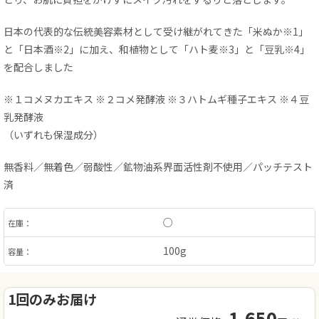
日本の代表的な伝統美容素材として受け継がれてきた「米ぬか※1」
と「日本酒※2」に加え、和植物として「ハト麦※3」と「豆乳※4」
を配合しました
※１コメヌカエキス ※２コメ発酵液 ※３ハトムギ種子エキス ※４豆
乳発酵液
（いずれも保湿成分）
無香料／無着色／弱酸性／鉱物油系界面活性剤不使用／パッチテスト
済
○
在庫：
100g
容量：
1回のみお届け
1,650