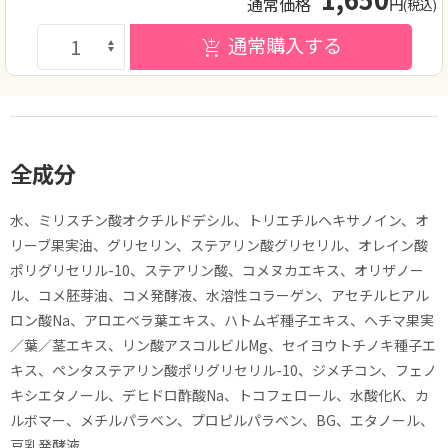
通常価格
円
(税込)
通常購入する
全成分
水、ミリスチン酸オクチルドデシル、トリエチルヘキサノイン、オ
リーブ果実油、グリセリン、ステアリン酸グリセリル、オレイン酸
ポリグリセリル-10、ステアリン酸、コメヌカエキス、オリザノー
ル、コメ胚芽油、コメ発酵液、水溶性コラーゲン、アセチルヒアル
ロン酸Na、アロエベラ葉エキス、ハトムギ種子エキス、ヘチマ果実
／葉／茎エキス、リン酸アスコルビルMg、セイヨウトチノキ種子エ
キス、ペンタステアリン酸ポリグリセリル-10、ジメチコン、フェノ
キシエタノール、デヒドロ酢酸Na、トコフェロール、水酸化K、カ
ルボマー、メチルパラベン、プロピルパラベン、BG、エタノール、
豆乳発酵液