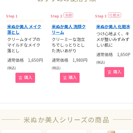
米ぬか美人 メイク
米ぬか美人 洗顔ク
米ぬか美人 化粧水
落とし
リーム
つけ心地よく、キ
クリームタイプの
クリーミーな泡立
メが整いみずみず
マイルドなメイク
ちでしっとりとし
しい肌に
落とし
た洗いあがり
1,650
円
1,650
円
1,980
円
(税込)
(税込)
(税込)
購入
購入
購入
米ぬか美人シリーズの商品