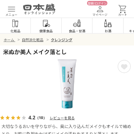
登録/ログイン
メニュー
マイページ
カート
化粧品
健康食品
食品
・
甘酒
お酒
キ
>
>
ホーム
自然派化粧品
クレンジング
米ぬか美人 メイク落とし
4.2
（10）
レビューを見る
大切なうるおいを守りながら、奥に入り込んだメイクもオイルで絡め
とり、お肌に負担をかけずにメイク汚れをするりと落とします。