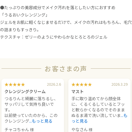
●たっぷりの美容成分でメイク汚れを落としたい方におすすめ
「うるおいクレンジング」
ジェルをお肌に軽くなじませるだけで、メイクの汚れはもちろん、毛穴
の詰まりもすっきり。
テクスチャ：ゼリーのようにやわらかなとろとろのジェル
お客さまの声
2026.2.6
2026.3.29
クレンジングクリーム
マスト
つるりんと綺麗に落ちるし、
手に取り温めてから顔全体
サッパリして気持ち良いで
に、くるくるしているとフッ
す。
と軟らかくなるのでそのまま
以前使っていたのから、この
ぬるま湯で洗い流していま
...も
クレンジング
...もっと見る
っと見る
チャコちゃん
やなさん