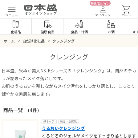
登録/ログイン
メニュー
マイページ
カート
化粧品
健康食品
食品
・
甘酒
お酒
キ
>
>
ホーム
自然派化粧品
クレンジング
クレンジング
日本盛、米ぬか美人NS-Kシリーズの「クレンジング」は、自然のチカ
ラが詰まったメイク落としです。
お肌のうるおいを残しながらメイク汚れをしっかり落とし、しっとり
健やかな素肌に戻します。
商品一覧
(4件)
基本ケア
乾燥・敏感肌
うるおいクレンジング
とろとろのジェルがメイクをすっきり落とします