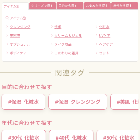
シリーズで探す
目的から探す
お悩みから探す
年代から探す
アイテム別
アイテム別
クレンジング
洗顔
化粧水
美容液
クリーム＆ジェル
UVケア
オプショナル
メイク商品
ヘアケア
ボディケア
こだわりの雑貨
セット
関連タグ
目的に合わせて探す
#
保湿
化粧水
#
保湿
クレンジング
#
美肌
化
年代に合わせて探す
#
30代
化粧水
#
40代
化粧水
#
50代
化粧水