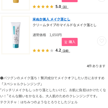
5.0
（3）
米ぬか美人 メイク落とし
クリームタイプのマイルドなメイク落とし
1,650
円
お気に
購入
4.2
（10）
4
件あります
●バツグンのメイク落ち！贅沢成分でメイクオフしたい方におすすめ
「スペシャルクレンジング」
“バッチリメイクもしっかり落としたいけど、お肌に負担はかけたくな
い！”そんな願いをかなえる、大人肌のためのクレンジングです。
テクスチャ：はちみつのようなとろりとしたジェル