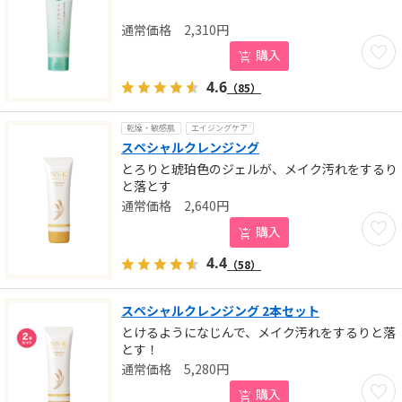
2,310
円
お気に
購入
4.6
（85）
乾燥・敏感肌
エイジングケア
スペシャルクレンジング
とろりと琥珀色のジェルが、メイク汚れをするり
と落とす
2,640
円
お気に
購入
4.4
（58）
スペシャルクレンジング 2本セット
とけるようになじんで、メイク汚れをするりと落
とす！
5,280
円
お気に
購入