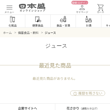
登録/ログイン
メニュー
マイページ
カート
化粧品
健康食品
食品
・
甘酒
お酒
キ
>
>
ホーム
備蓄食品・飲料
ジュース
ジュース
最近見た商品
最近見た商品がありません。
履歴を残さない
企業サイトへ
花さかり
（通販カタログ）