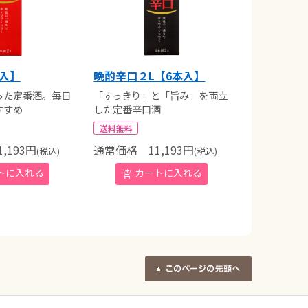
本入】
晩酌辛口２L【6本入】
った定番酒。毎日
「すっきり」と「旨み」を両立
すすめ
した定番辛口酒
送料無料
,193
円
通常価格
11,193
円
(税込)
(税込)