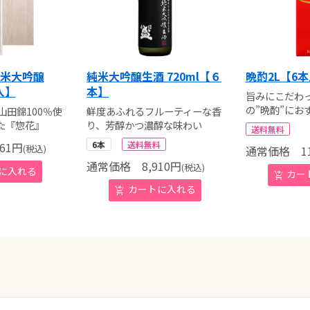
純米大吟醸
純米大吟醸生酒 720ml【６
晩酌2L【6
入】
本】
旨みにこだわ
の”晩酌”にお
山田錦100％使
鮮度あふれるフルーティーな香
た『惣花』
り、芳醇かつ濃醇な味わい
送料無料
6本
送料無料
61
円
(税込)
通常価格
11
通常価格
8,910
円
(税込)