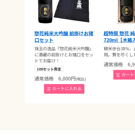
惣花純米大吟醸 前掛けお猪
超特撰 惣花 
口セット
720ml【木箱
珠玉の逸品『惣花純米大吟醸』
精米歩合38％、
に酒蔵の前掛けとお猪口をセッ
用。贅を尽くし
トでお届け！
通常価格
6,9
100セット限定
通常価格
6,000
円
(税込)