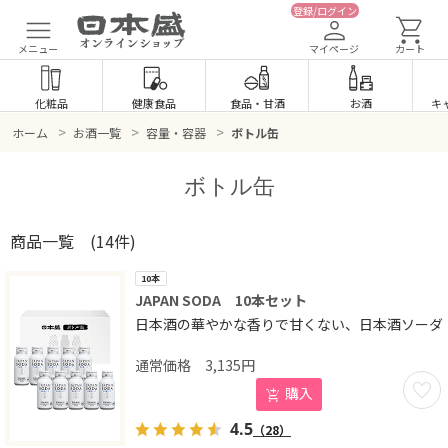
登録/ログイン
メニュー
マイページ
カート
化粧品
健康食品
食品
・
甘酒
お酒
キ
>
>
>
ホーム
お酒一覧
容量・容器
ボトル缶
ボトル缶
商品一覧
(14件)
10本
JAPAN SODA 10本セット
日本酒の華やかな香りで甘くない、日本酒ソーダ
3,135
円
お気に
購入
4.5
（28）