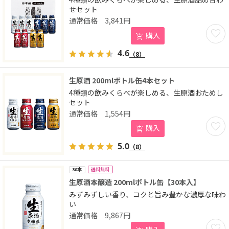
せセット
3,841
円
お気に
購入
4.6
（8）
生原酒 200mlボトル缶4本セット
4種類の飲みくらべが楽しめる、生原酒おためし
セット
1,554
円
お気に
購入
5.0
（8）
送料無料
30本
生原酒本醸造 200mlボトル缶【30本入】
みずみずしい香り、コクと旨み豊かな濃厚な味わ
い
9,867
円
お気に