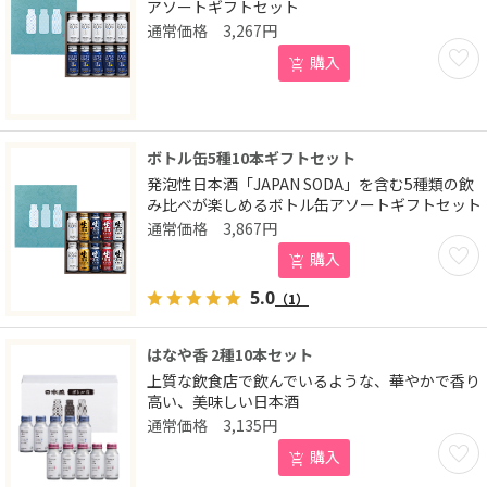
アソートギフトセット
3,267
円
お気に
購入
ボトル缶5種10本ギフトセット
発泡性日本酒「JAPAN SODA」を含む5種類の飲
み比べが楽しめるボトル缶アソートギフトセット
3,867
円
お気に
購入
5.0
（1）
はなや香 2種10本セット
上質な飲食店で飲んでいるような、華やかで香り
高い、美味しい日本酒
3,135
円
お気に
購入