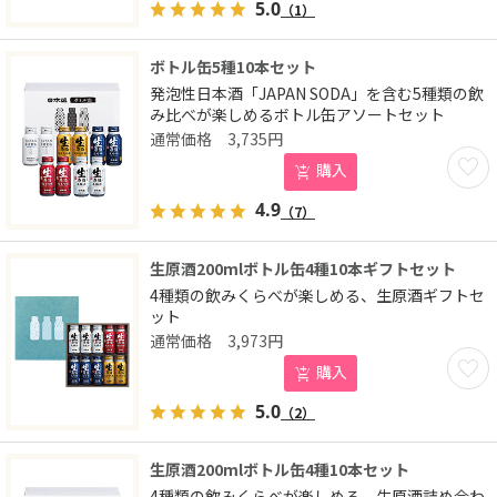
5.0
（1）
ボトル缶5種10本セット
発泡性日本酒「JAPAN SODA」を含む5種類の飲
み比べが楽しめるボトル缶アソートセット
3,735
円
お気に
購入
4.9
（7）
生原酒200mlボトル缶4種10本ギフトセット
4種類の飲みくらべが楽しめる、生原酒ギフトセ
ット
3,973
円
お気に
購入
5.0
（2）
生原酒200mlボトル缶4種10本セット
4種類の飲みくらべが楽しめる、生原酒詰め合わ