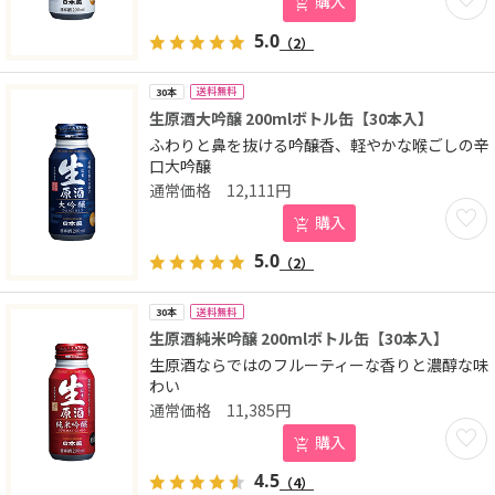
購入
5.0
（2）
送料無料
30本
生原酒大吟醸 200mlボトル缶【30本入】
ふわりと鼻を抜ける吟醸香、軽やかな喉ごしの辛
口大吟醸
12,111
円
お気に
購入
5.0
（2）
送料無料
30本
生原酒純米吟醸 200mlボトル缶【30本入】
生原酒ならではのフルーティーな香りと濃醇な味
わい
11,385
円
お気に
購入
4.5
（4）