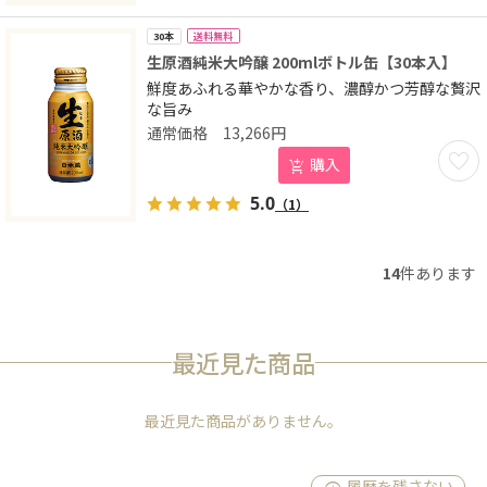
送料無料
30本
生原酒純米大吟醸 200mlボトル缶【30本入】
鮮度あふれる華やかな香り、濃醇かつ芳醇な贅沢
な旨み
13,266
円
お気に
購入
5.0
（1）
14
件あります
最近見た商品
最近見た商品がありません。
履歴を残さない