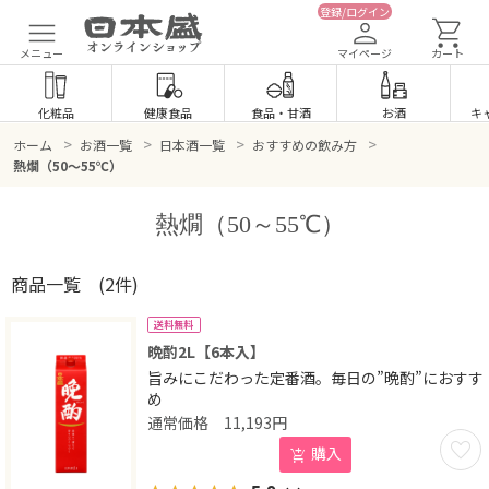
登録/ログイン
メニュー
マイページ
カート
化粧品
健康食品
食品
・
甘酒
お酒
キ
>
>
>
>
ホーム
お酒一覧
日本酒一覧
おすすめの飲み方
熱燗（50～55℃）
熱燗（50～55℃）
商品一覧
(2件)
送料無料
晩酌2L【6本入】
旨みにこだわった定番酒。毎日の”晩酌”におすす
め
11,193
円
お気に
購入