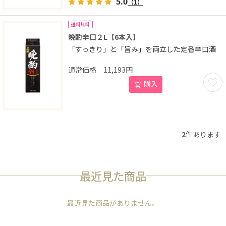
5.0
（1）
送料無料
晩酌辛口２L【6本入】
「すっきり」と「旨み」を両立した定番辛口酒
11,193
円
お気に
購入
2
件あります
最近見た商品
最近見た商品がありません。