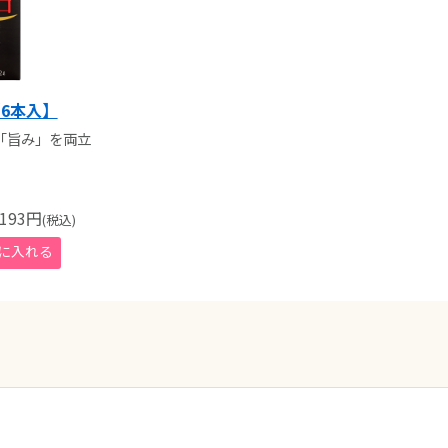
6本入】
「旨み」を両立
193
円
(税込)