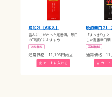
晩酌2L【6本入】
晩酌辛口２L【
旨みにこだわった定番酒。毎日
「すっきり」と
の”晩酌”におすすめ
した定番辛口酒
送料無料
送料無料
通常価格
11,193
円
通常価格
11,
(税込)