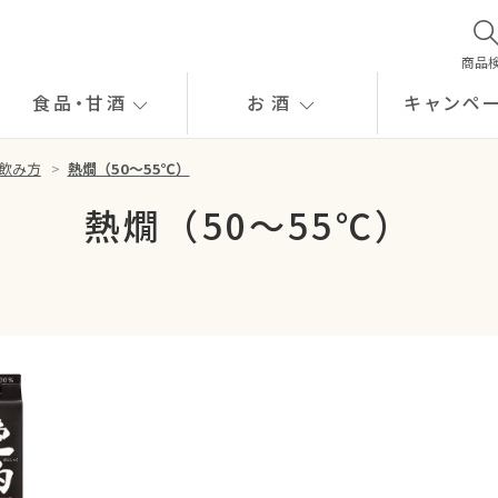
商品
食品
・
甘酒
お酒
キャンペ
飲み方
>
熱燗（50～55℃）
熱燗（50～55℃）