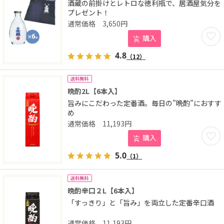
酒蔵の前掛けとレトロな徳利瓶で、居酒屋気分を
プレゼント！
3,650
円
お気に
購入
4.8
（12）
送料無料
晩酌2L【6本入】
旨みにこだわった定番酒。毎日の”晩酌”におすす
め
11,193
円
お気に
購入
5.0
（1）
送料無料
晩酌辛口２L【6本入】
「すっきり」と「旨み」を両立した定番辛口酒
11,193
円