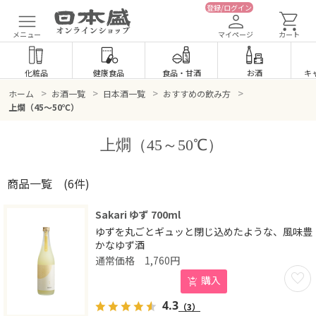
登録/ログイン
メニュー
マイページ
カート
化粧品
健康食品
食品
・
甘酒
お酒
キ
>
>
>
>
ホーム
お酒一覧
日本酒一覧
おすすめの飲み方
上燗（45～50℃）
上燗（45～50℃）
商品一覧
(6件)
Sakari ゆず 700ml
ゆずを丸ごとギュッと閉じ込めたような、風味豊
かなゆず酒
1,760
円
お気に
購入
4.3
（3）