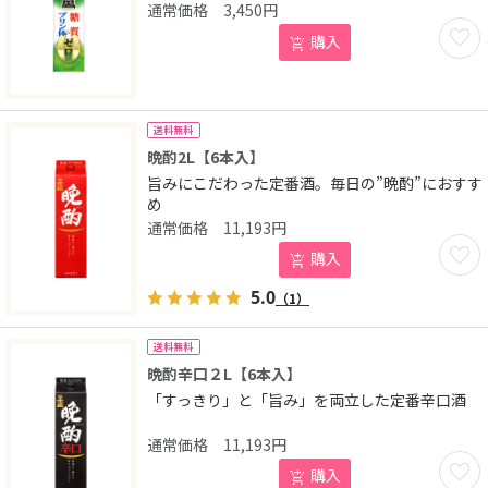
3,450
円
お気に
購入
送料無料
晩酌2L【6本入】
旨みにこだわった定番酒。毎日の”晩酌”におすす
め
11,193
円
お気に
購入
5.0
（1）
送料無料
晩酌辛口２L【6本入】
「すっきり」と「旨み」を両立した定番辛口酒
11,193
円
お気に
購入