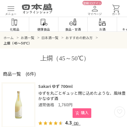
登録/ログイン
メニュー
マイページ
カート
化粧品
健康食品
食品
・
甘酒
お酒
キ
>
>
>
>
ホーム
お酒一覧
日本酒一覧
おすすめの飲み方
上燗（45～50℃）
上燗（45～50℃）
商品一覧
(6件)
Sakari ゆず 700ml
ゆずを丸ごとギュッと閉じ込めたような、風味豊
かなゆず酒
1,760
円
お気に
購入
4.3
（3）