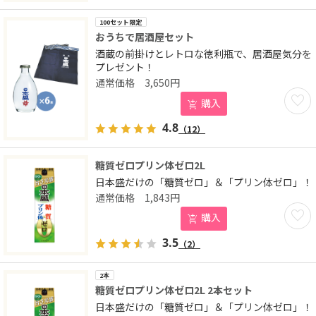
100セット限定
おうちで居酒屋セット
酒蔵の前掛けとレトロな徳利瓶で、居酒屋気分を
プレゼント！
3,650
円
お気に
購入
4.8
（12）
糖質ゼロプリン体ゼロ2L
日本盛だけの「糖質ゼロ」＆「プリン体ゼロ」！
1,843
円
お気に
購入
3.5
（2）
2本
糖質ゼロプリン体ゼロ2L 2本セット
日本盛だけの「糖質ゼロ」＆「プリン体ゼロ」！