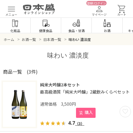
登録/ログイン
メニュー
マイページ
カート
化粧品
健康食品
食品
・
甘酒
お酒
キ
>
>
>
ホーム
お酒一覧
日本酒一覧
味わい 濃淡度
味わい 濃淡度
商品一覧
(3件)
純米大吟醸2本セット
最高級酒質「純米大吟醸」2蔵飲みくらべセット
3,500
円
お気に
購入
4.7
（3）