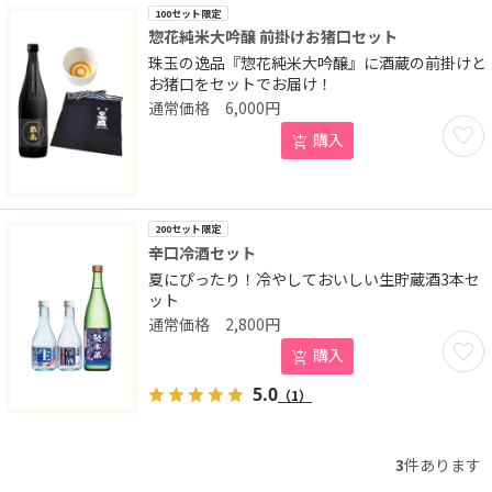
100セット限定
惣花純米大吟醸 前掛けお猪口セット
珠玉の逸品『惣花純米大吟醸』に酒蔵の前掛けと
お猪口をセットでお届け！
6,000
円
お気に
購入
200セット限定
辛口冷酒セット
夏にぴったり！冷やしておいしい生貯蔵酒3本セ
ット
2,800
円
お気に
購入
5.0
（1）
3
件あります