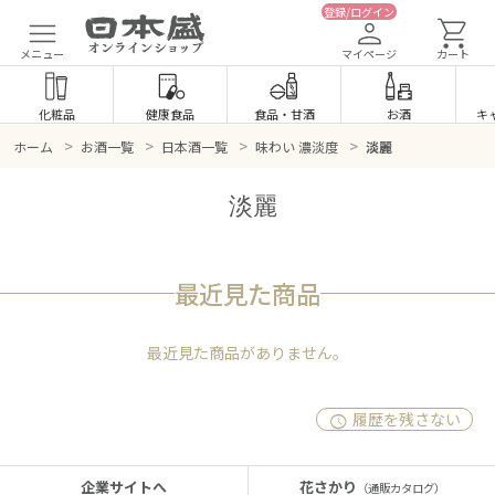
登録/ログイン
メニュー
マイページ
カート
化粧品
健康食品
食品
・
甘酒
お酒
キ
>
>
>
>
ホーム
お酒一覧
日本酒一覧
味わい 濃淡度
淡麗
淡麗
最近見た商品
最近見た商品がありません。
履歴を残さない
企業サイトへ
花さかり
（通販カタログ）